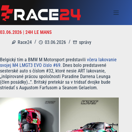
Skip
to
content
03.06.2026 | 24H LE MANS
Race24
03.06.2026
správy
Belgický tím a BMW M Motorsport predstavili
včera lakovanie
svojej M4 LMGT3 EVO číslo #69
. Dnes bolo predstavené
sesterské auto s číslom #32, ktoré nesie ART lakovanie,
„inšpirované prácou spoločnosti Paradine Darrena Leunga
(člen posádky)…“. Britský pretekár sa v tridsať dvojke bude
striedať s Augustom Farfusom a Seanom Gelaelom.