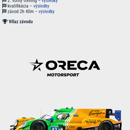
2. voľný tréning –
výsledky
kvalifikácia –
výsledky
závod 2h 40m –
výsledky
Víťaz
závodu