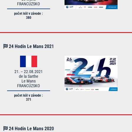
FRANCÚZSKO
počet kôl v závode :
380
24 Hodín Le Mans
202
1
21. – 22.08.2021
de la Sarthe
Le Mans
FRANCÚZSKO
počet kôl v závode :
371
24 Hodín Le Mans
202
0