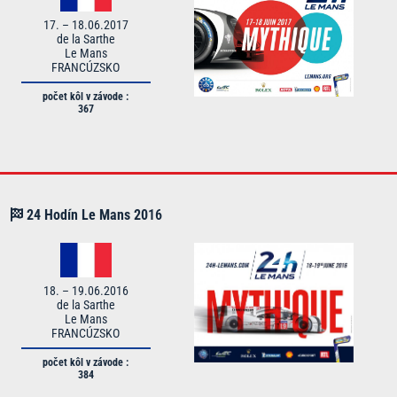
17. – 18.06.2017
de la Sarthe
Le Mans
FRANCÚZSKO
počet kôl v závode :
367
24 Hodín Le Mans
20
16
18. – 19.06.2016
de la Sarthe
Le Mans
FRANCÚZSKO
počet kôl v závode :
384