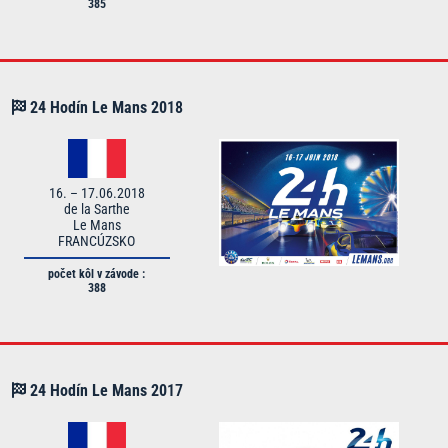
385
24 Hodín Le Mans
20
18
16. – 17.06.2018
de la Sarthe
Le Mans
FRANCÚZSKO
počet kôl v závode :
388
24 Hodín Le Mans
20
17