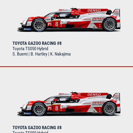
TOYOTA GAZOO RACING #8
Toyota TS050 Hybrid
S. Buemi | B. Hartley | K. Nakajima
TOYOTA GAZOO RACING #8
Toyota TS050 Hybrid