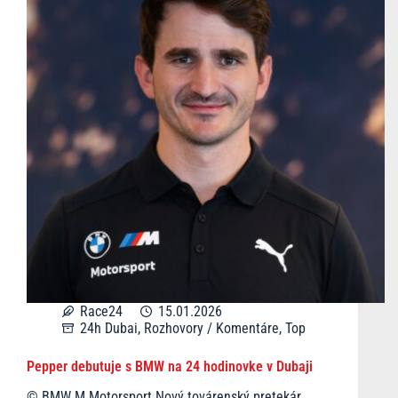
Race24
15.01.2026
24h Dubai
,
Rozhovory / Komentáre
,
Top
Pepper debutuje s BMW na 24 hodinovke v Dubaji
© BMW M Motorsport Nový továrenský pretekár