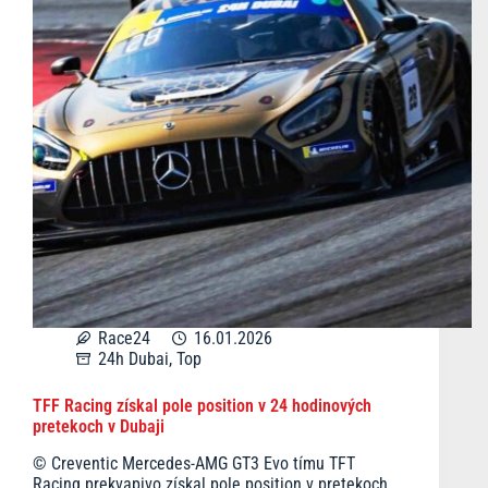
Race24
16.01.2026
24h Dubai
,
Top
TFF Racing získal pole position v 24 hodinových
pretekoch v Dubaji
© Creventic Mercedes-AMG GT3 Evo tímu TFT
Racing prekvapivo získal pole position v pretekoch