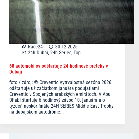
Race24
30.12.2025
24h Dubai
,
24h Series
,
Top
68 automobilov odštartuje 24-hodinové preteky v
Dubaji
foto / zdroj: © Creventic Vytrvalostná sezóna 2026
odštartuje už začiatkom januára podujatiami
Creventic v Spojených arabských emirátoch. V Abu
Dhabi štartuje 6 hodinový závod 10. januára a o
týždeň neskôr finále 24H SERIES Middle East Trophy
na dubajskom autodróme.…