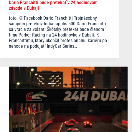
Dario Franchitti bude pretekať v 24 hodinovom
závode v Dubaji
foto: © Facebook Dario Franchitti Trojnásobný
šampión pretekov Indianapolis 500 Dario Franchitti
sa vracia za volant! Škótsky pretekár bude členom
tímu Parker Racing na 24 hodinovke v Dubaji. K
Franchittimu, ktorý ukončil profesionálnu kariéru po
nehode na podujatí IndyCar Series…