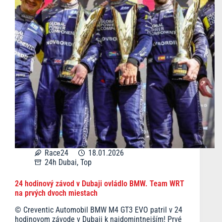
Race24
18.01.2026
24h Dubai
,
Top
24 hodinový závod v Dubaji ovládlo BMW. Team WRT
na prvých dvoch miestach
© Creventic Automobil BMW M4 GT3 EVO patril v 24
hodinovom závode v Dubaji k najdomintnejším! Prvé