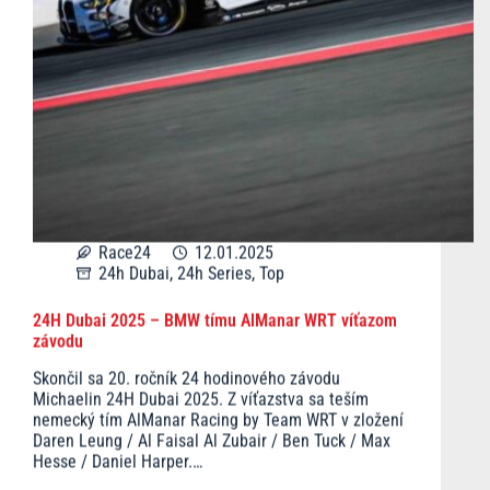
Race24
12.01.2025
24h Dubai
,
24h Series
,
Top
24H Dubai 2025 – BMW tímu AlManar WRT víťazom
závodu
Skončil sa 20. ročník 24 hodinového závodu
Michaelin 24H Dubai 2025. Z víťazstva sa teším
nemecký tím AlManar Racing by Team WRT v zložení
Daren Leung / Al Faisal Al Zubair / Ben Tuck / Max
Hesse / Daniel Harper.…