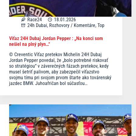
Race24
18.01.2026
24h Dubai
,
Rozhovory / Komentáre
,
Top
Víťaz 24H Dubaj Jordan Pepper : „Na konci som
nešiel na plný plyn…“
© Creventic Víťaz pretekov Michelin 24H Dubaj
Jordan Pepper povedal, že „bolo potrebné riskovať
so stratégiou“ v záverečných fázach pretekov, kedy
musel šetriť palivom, aby zabezpečil víťazstvo
svojmu tímu pri svojom prvom štarte ako továrenský
jazdec BMW. Juhoafričan bol súčasťou…