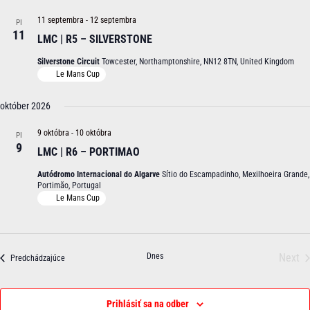
a
i
11 septembra
-
12 septembra
PI
n
e
11
d
Z
LMC | R5 – SILVERSTONE
V
o
Silverstone Circuit
Towcester, Northamptonshire, NN12 8TN, United Kingdom
i
b
Le Mans Cup
e
r
w
a
s
z
október 2026
N
e
a
n
9 októbra
-
10 októbra
PI
v
í
9
LMC | R6 – PORTIMAO
i
g
Autódromo Internacional do Algarve
Sítio do Escampadinho, Mexilhoeira Grande,
a
Portimão, Portugal
t
Le Mans Cup
i
o
n
Dnes
Next
Udalosti
Predchádzajúce
Udal
Prihlásiť sa na odber