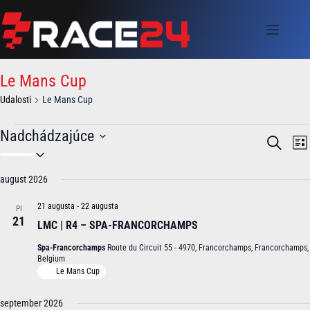
Skip
to
content
Le Mans Cup
Udalosti
Le Mans Cup
Udalosti
Nadchádzajúce
U
U
V
Z
d
d
V
y
o
a
a
y
h
z
l
l
b
august 2026
ľ
n
e
o
o
a
a
r
s
s
d
21 augusta
-
22 augusta
PI
m
t
t
ť
a
21
LMC | R4 – SPA-FRANCORCHAMPS
e
i
N
ť
d
S
a
Spa-Francorchamps
Route du Circuit 55 - 4970, Francorchamps, Francorchamps,
á
e
v
Belgium
t
a
i
Le Mans Cup
u
r
g
m
c
á
.
september 2026
h
c