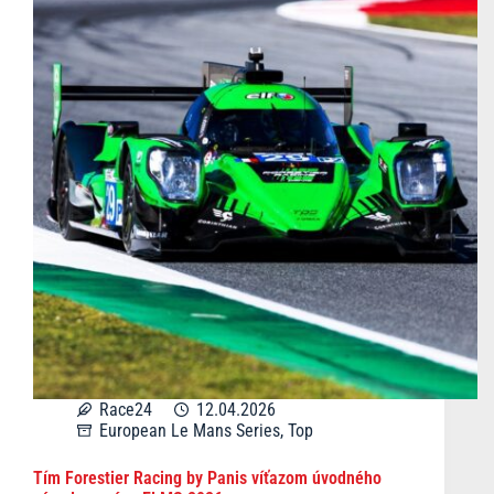
Race24
12.04.2026
European Le Mans Series
,
Top
Tím Forestier Racing by Panis víťazom úvodného