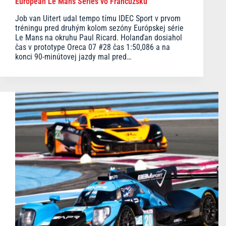
European Le Mans Series vo Francúzsku
Job van Uitert udal tempo tímu IDEC Sport v prvom
tréningu pred druhým kolom sezóny Európskej série
Le Mans na okruhu Paul Ricard. Holanďan dosiahol
čas v prototype Oreca 07 #28 čas 1:50,086 a na
konci 90-minútovej jazdy mal pred…