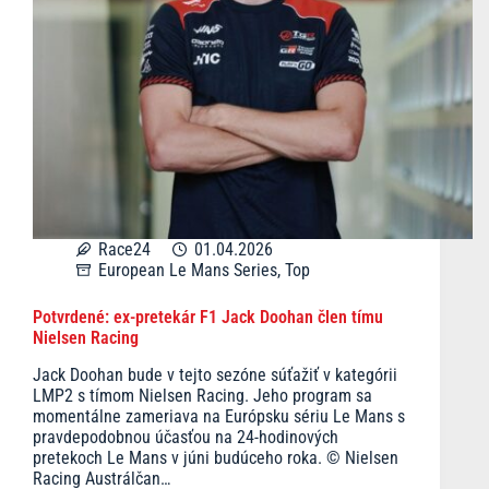
Race24
01.04.2026
European Le Mans Series
,
Top
Potvrdené: ex-pretekár F1 Jack Doohan člen tímu
Nielsen Racing
Jack Doohan bude v tejto sezóne súťažiť v kategórii
LMP2 s tímom Nielsen Racing. Jeho program sa
momentálne zameriava na Európsku sériu Le Mans s
pravdepodobnou účasťou na 24-hodinových
pretekoch Le Mans v júni budúceho roka. © Nielsen
Racing Austrálčan…