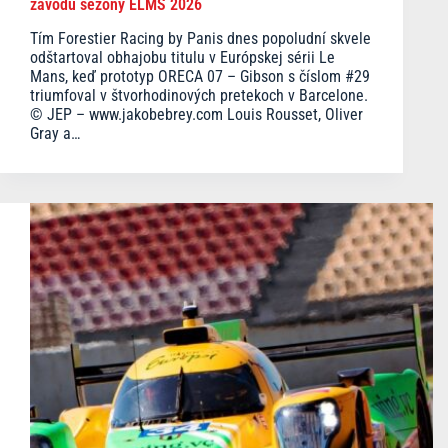
závodu sezóny ELMS 2026
Tím Forestier Racing by Panis dnes popoludní skvele
odštartoval obhajobu titulu v Európskej sérii Le
Mans, keď prototyp ORECA 07 – Gibson s číslom #29
triumfoval v štvorhodinových pretekoch v Barcelone.
© JEP – www.jakobebrey.com Louis Rousset, Oliver
Gray a…