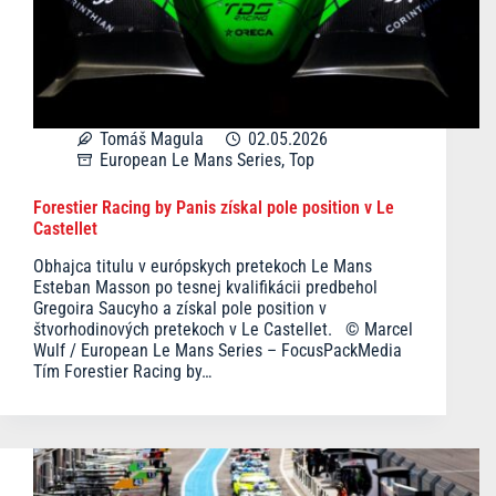
Tomáš Magula
02.05.2026
European Le Mans Series
,
Top
Forestier Racing by Panis získal pole position v Le
Castellet
Obhajca titulu v európskych pretekoch Le Mans
Esteban Masson po tesnej kvalifikácii predbehol
Gregoira Saucyho a získal pole position v
štvorhodinových pretekoch v Le Castellet. © Marcel
Wulf / European Le Mans Series – FocusPackMedia
Tím Forestier Racing by…