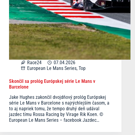
Race24
07.04.2026
European Le Mans Series
,
Top
Skončil sa prológ Európskej série Le Mans v
Barcelone
Jake Hughes zakončil dvojdňový prológ Európskej
série Le Mans v Barcelone s najrýchlejším časom, a
to aj napriek tomu, že tempo druhý deň udával
jazdec tímu Rossa Racing by Virage Rik Koen. ©
European Le Mans Series – facebook Jazdec…