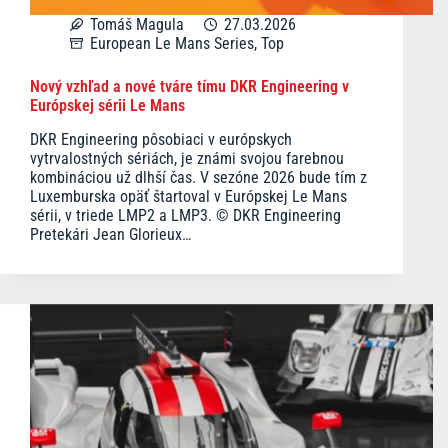
Tomáš Magula
27.03.2026
European Le Mans Series
,
Top
Nový vzhľad a nové tváre tímu DKR Engineering v
Európskej sérii Le Mans
DKR Engineering pôsobiaci v európskych
vytrvalostných sériách, je známi svojou farebnou
kombináciou už dlhší čas. V sezóne 2026 bude tím z
Luxemburska opäť štartoval v Európskej Le Mans
sérii, v triede LMP2 a LMP3. © DKR Engineering
Pretekári Jean Glorieux…