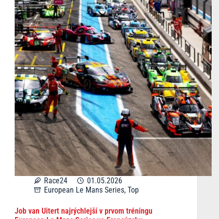
Race24
01.05.2026
European Le Mans Series
,
Top
Job van Uitert najrýchlejší v prvom tréningu