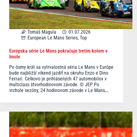
Tomáš Magula
01.07.2026
European Le Mans Series
,
Top
Európska série Le Mans pokračuje tretím kolom v
Imole
Po ôsmy krát sa vytrvalostná séria Le Mans v Európe
bude najbližší víkend jazdiť na okruhu Enzo e Dino
Ferrari. Celkovo je prihlásených 47 automobilov v
multiclass štvorhodinovom závode. © JEP Po
vrchole sezóny, 24 hodinovom závode v Le Mans,…