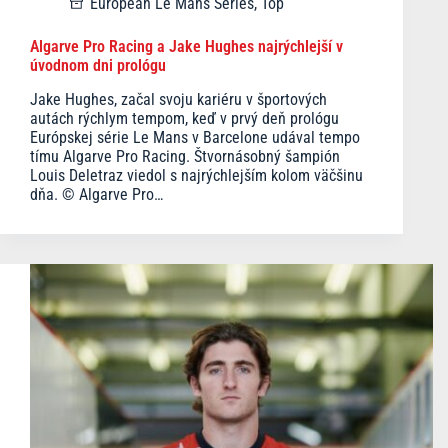
European Le Mans Series
,
Top
Algarve Pro Racing a Jake Hughes najrýchlejší v
úvodnom dni prológu
Jake Hughes, začal svoju kariéru v športových
autách rýchlym tempom, keď v prvý deň prológu
Európskej série Le Mans v Barcelone udával tempo
tímu Algarve Pro Racing. Štvornásobný šampión
Louis Deletraz viedol s najrýchlejším kolom väčšinu
dňa. © Algarve Pro…