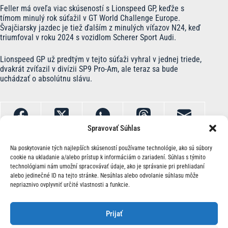
Feller má oveľa viac skúseností s Lionspeed GP, keďže s
tímom minulý rok súťažil v GT World Challenge Europe.
Švajčiarsky jazdec je tiež ďalším z minulých víťazov N24, keď
triumfoval v roku 2024 s vozidlom Scherer Sport Audi.
Lionspeed GP už predtým v tejto súťaži vyhral v jednej triede,
dvakrát zvíťazil v divízii SP9 Pro-Am, ale teraz sa bude
uchádzať o absolútnu slávu.
Spravovať Súhlas
Na poskytovanie tých najlepších skúseností používame technológie, ako sú súbory
cookie na ukladanie a/alebo prístup k informáciám o zariadení. Súhlas s týmito
technológiami nám umožní spracovávať údaje, ako je správanie pri prehliadaní
alebo jedinečné ID na tejto stránke. Nesúhlas alebo odvolanie súhlasu môže
nepriaznivo ovplyvniť určité vlastnosti a funkcie.
O Nás | Kontakt
Prijať