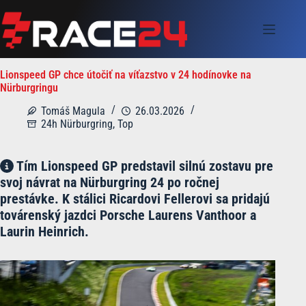
Skip
to
content
Lionspeed GP chce útočiť na víťazstvo v 24 hodínovke na
Nürburgringu
Tomáš Magula
26.03.2026
24h Nürburgring
,
Top
Tím Lionspeed GP predstavil silnú zostavu pre
svoj návrat na Nürburgring 24 po ročnej
prestávke. K stálici Ricardovi Fellerovi sa pridajú
továrenský jazdci Porsche Laurens Vanthoor a
Laurin Heinrich.