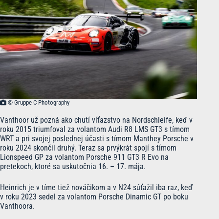
© Gruppe C Photography
Vanthoor už pozná ako chutí víťazstvo na Nordschleife, keď v
roku 2015 triumfoval za volantom Audi R8 LMS GT3 s tímom
WRT a pri svojej poslednej účasti s tímom Manthey Porsche v
roku 2024 skončil druhý. Teraz sa prvýkrát spojí s tímom
Lionspeed GP za volantom Porsche 911 GT3 R Evo na
pretekoch, ktoré sa uskutočnia 16. – 17. mája.
Heinrich je v tíme tiež nováčikom a v N24 súťažil iba raz, keď
v roku 2023 sedel za volantom Porsche Dinamic GT po boku
Vanthoora.