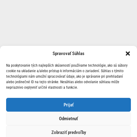
Spravovať Súhlas
Na poskytovanie tých najlepších skúseností používame technológie, ako sú súbory
cookie na ukladanie a/alebo prístup k informáciám o zariadení. Súhlas s týmito
technológiami nám umožní spracovávať údaje, ako je správanie pri prehliadaní
alebo jedinečné ID na tejto stránke. Nesúhlas alebo odvolanie súhlasu môže
nepriaznivo ovplyvniť určité vlastnosti a funkcie.
O Nás | Kontakt
Prijať
Odmietnuť
Zobraziť predvoľby