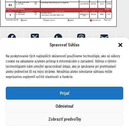
Spravovať Súhlas
Na poskytovanie tých najlepších skúseností používame technológie, ako sú súbory
cookie na ukladanie a/alebo prístup k informáciám o zariadení. Súhlas s týmito
technológiami nám umožní spracovávať údaje, ako je správanie pri prehliadaní
alebo jedinečné ID na tejto stránke. Nesúhlas alebo odvolanie súhlasu môže
nepriaznivo ovplyvniť určité vlastnosti a funkcie.
O Nás | Kontakt
Prijať
Odmietnuť
Zobraziť predvoľby
© 2026 Race24.sk Všetky práva vyhradené.
Ochrana