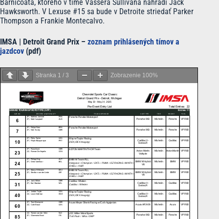
Barnicoata, ktorého v tíme Vassera Sullivana nahradí Jack
Hawksworth. V Lexuse #15 sa bude v Detroite striedať Parker
Thompson a Frankie Montecalvo.
IMSA | Detroit Grand Prix –
zoznam prihlásených tímov a
jazdcov
(pdf)
Stranka
1
/
3
Zobrazenie
100%