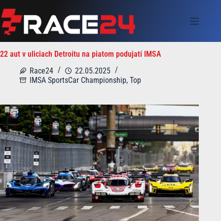
Skip
to
content
22 aut v uliciach Detroitu na piatom podujatí IMSA
Race24
22.05.2025
IMSA SportsCar Championship
,
Top