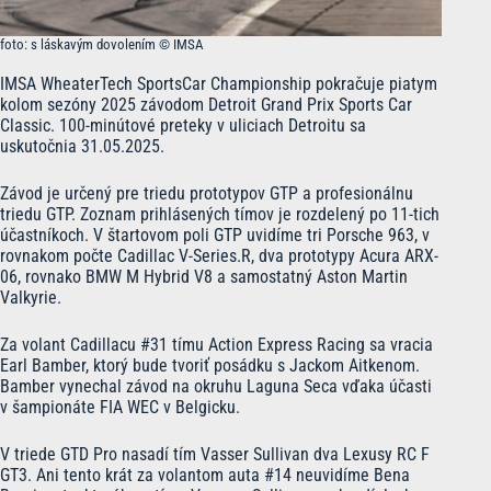
foto: s láskavým dovolením © IMSA
IMSA WheaterTech SportsCar Championship pokračuje piatym
kolom sezóny 2025 závodom Detroit Grand Prix Sports Car
Classic. 100-minútové preteky v uliciach Detroitu sa
uskutočnia 31.05.2025.
Závod je určený pre triedu prototypov GTP a profesionálnu
triedu GTP. Zoznam prihlásených tímov je rozdelený po 11-tich
účastníkoch. V štartovom poli GTP uvidíme tri Porsche 963, v
rovnakom počte Cadillac V-Series.R, dva prototypy Acura ARX-
06, rovnako BMW M Hybrid V8 a samostatný Aston Martin
Valkyrie.
Za volant Cadillacu #31 tímu Action Express Racing sa vracia
Earl Bamber, ktorý bude tvoriť posádku s Jackom Aitkenom.
Bamber vynechal závod na okruhu Laguna Seca vďaka účasti
v šampionáte FIA WEC v Belgicku.
V triede GTD Pro nasadí tím Vasser Sullivan dva Lexusy RC F
GT3. Ani tento krát za volantom auta #14 neuvidíme Bena