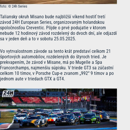
foto: © 24h Series
Taliansky okruh Misano bude najbližší víkend hostiť tretí
závod 24H European Series, organizovaným holandskou
spoločnosťou Creventic. Pôjde o prvé podujatie v ktorom
nebude 12 hodinový závod rozdelený do dvoch dní, ale odjazdí
sa v jeden deň a to v sobotu 25.05.2025.
Vo vytrvalostnom závode sa tento krát predstaví celkom 21
športových automobilov, rozdelených do štyroch tried. Je
prekvapením, že závod v Misane, má po Mugelle a Spa
Francorchamps, najmenšiu súpisku. V triede GT3 sa zúčastní
celkom 10 tímov, v Porsche Cup-e zvanom „992“ 9 tímov a po
jednom aute v triedach GTX a GT4.