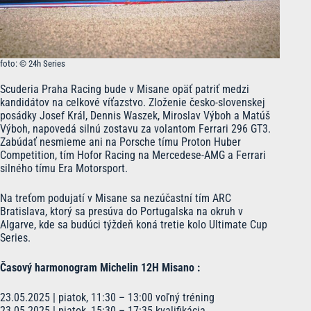
foto: © 24h Series
Scuderia Praha Racing bude v Misane opäť patriť medzi
kandidátov na celkové víťazstvo. Zloženie česko-slovenskej
posádky Josef Král, Dennis Waszek, Miroslav Výboh a Matúš
Výboh, napovedá silnú zostavu za volantom Ferrari 296 GT3.
Zabúdať nesmieme ani na Porsche tímu Proton Huber
Competition, tím Hofor Racing na Mercedese-AMG a Ferrari
silného tímu Era Motorsport.
Na treťom podujatí v Misane sa nezúčastní tím ARC
Bratislava, ktorý sa presúva do Portugalska na okruh v
Algarve, kde sa budúci týždeň koná tretie kolo Ultimate Cup
Series.
Časový harmonogram Michelin 12H Misano :
23.05.2025 | piatok, 11:30 – 13:00 voľný tréning
23.05.2025 | piatok, 15:30 – 17:35 kvalifikácia