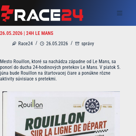
Skip
to
content
26.05.2026 | 24H LE MANS
Race24
26.05.2026
správy
Mesto Rouillon, ktoré sa nachádza západne od Le Mans, sa
ponorí do ducha 24-hodinových pretekov Le Mans. V piatok 5.
júna bude Rouillon na štartovacej čiare a ponúkne rôzne
aktivity súvisiace s pretekmi.