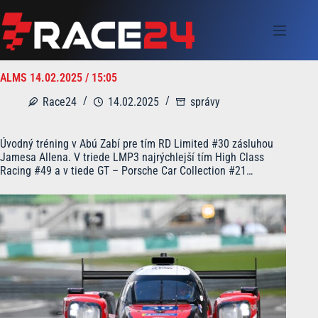
Skip
to
content
ALMS 14.02.2025 / 15:05
Race24
14.02.2025
správy
Úvodný tréning v Abú Zabí pre tím RD Limited #30 zásluhou
Jamesa Allena. V triede LMP3 najrýchlejší tím High Class
Racing #49 a v tiede GT – Porsche Car Collection #21…