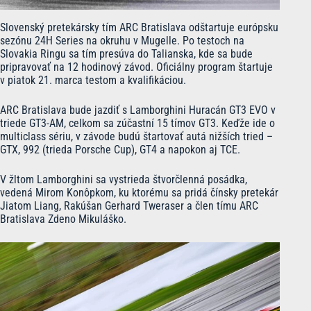
Slovenský pretekársky tím ARC Bratislava odštartuje európsku
sezónu 24H Series na okruhu v Mugelle. Po testoch na
Slovakia Ringu sa tím presúva do Talianska, kde sa bude
pripravovať na 12 hodinový závod. Oficiálny program štartuje
v piatok 21. marca testom a kvalifikáciou.
ARC Bratislava bude jazdiť s Lamborghini Huracán GT3 EVO v
triede GT3-AM, celkom sa zúčastní 15 tímov GT3. Keďže ide o
multiclass sériu, v závode budú štartovať autá nižších tried –
GTX, 992 (trieda Porsche Cup), GT4 a napokon aj TCE.
V žltom Lamborghini sa vystrieda štvorčlenná posádka,
vedená Mirom Konôpkom, ku ktorému sa pridá čínsky pretekár
Jiatom Liang, Rakúšan Gerhard Tweraser a člen tímu ARC
Bratislava Zdeno Mikuláško.