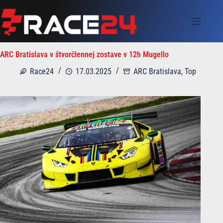
Skip
to
content
ARC Bratislava v štvorčlennej zostave v 12h Mugello
Race24
17.03.2025
ARC Bratislava
,
Top