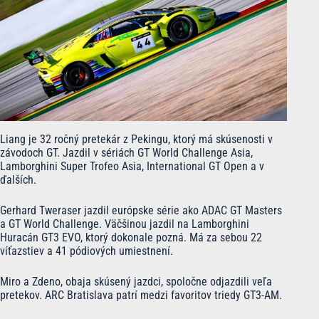
Liang je 32 ročný pretekár z Pekingu, ktorý má skúsenosti v
závodoch GT. Jazdil v sériách GT World Challenge Asia,
Lamborghini Super Trofeo Asia, International GT Open a v
ďalších.
Gerhard Tweraser jazdil európske série ako ADAC GT Masters
a GT World Challenge. Väčšinou jazdil na Lamborghini
Huracán GT3 EVO, ktorý dokonale pozná. Má za sebou 22
víťazstiev a 41 pódiových umiestnení.
Miro a Zdeno, obaja skúsený jazdci, spoločne odjazdili veľa
pretekov. ARC Bratislava patrí medzi favoritov triedy GT3-AM.