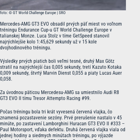
foto: © GT World Challenge Europe | SRO
Mercedes-AMG GT3 EVO obsadil prvých päť miest vo voľnom
tréningu Endurance Cup-u GT World Challenge Europe v
talianskej Monze. Luca Stolz v tíme GetSpeed stanovil
najrýchlejšie kolo 1:45,629 sekundy už v 15 kole
dvojhodinového tréningu.
Výsledky prvých piatich boli veľmi tesné, druhý Max Götz
stratil na najrýchlejší čas 0,005 sekundy, tretí Kazuto Kotaka
0,009 sekundy, štvrtý Marvin Dienst 0,055 a piaty Lucas Auer
0,058.
Za úvodnou päticou Mercedesu-AMG sa umiestnilo Audi R8
GT3 EVO II tímu Tresor Attempto Racing #99.
Počas tréningu bola tri krát vyvesená červená vlajka, čo
znamená pozastavenie sezóny. Prvé prerušenie nastalo v 45
minúte, po zastavení Lamborghini Huracan GT3 EVO II #333 –
Paul Motorsport, vďaka defektu. Druhá červená vlajka viala od
jednej hodiny a siedmych minútach tréningu, po výjazde