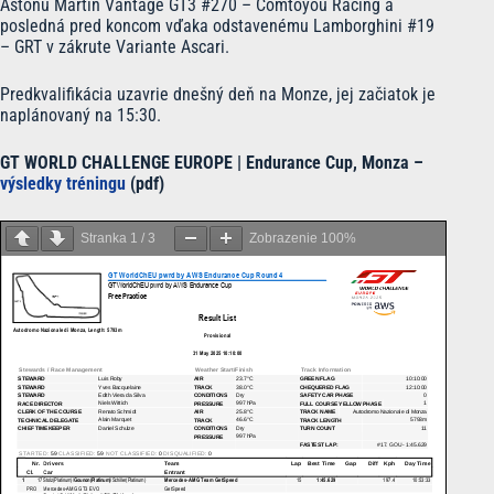
Astonu Martin Vantage GT3 #270 – Comtoyou Racing a
posledná pred koncom vďaka odstavenému Lamborghini #19
– GRT v zákrute Variante Ascari.
Predkvalifikácia uzavrie dnešný deň na Monze, jej začiatok je
naplánovaný na 15:30.
GT WORLD CHALLENGE EUROPE | Endurance Cup, Monza –
výsledky tréningu
(pdf)
Stranka
1
/
3
Zobrazenie
100%