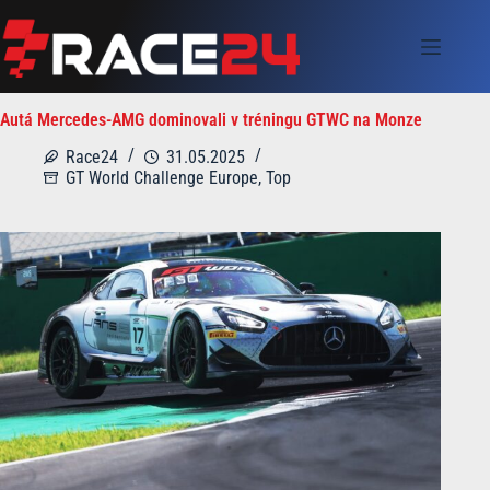
Skip
to
content
Autá Mercedes-AMG dominovali v tréningu GTWC na Monze
Race24
31.05.2025
GT World Challenge Europe
,
Top