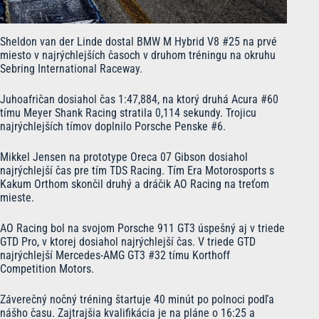
Sheldon van der Linde dostal BMW M Hybrid V8 #25 na prvé
miesto v najrýchlejších časoch v druhom tréningu na okruhu
Sebring International Raceway.
Juhoafričan dosiahol čas 1:47,884, na ktorý druhá Acura #60
tímu Meyer Shank Racing stratila 0,114 sekundy. Trojicu
najrýchlejších tímov doplnilo Porsche Penske #6.
Mikkel Jensen na prototype Oreca 07 Gibson dosiahol
najrýchlejší čas pre tím TDS Racing. Tím Era Motorosports s
Kakum Orthom skončil druhý a dráčik AO Racing na treťom
mieste.
AO Racing bol na svojom Porsche 911 GT3 úspešný aj v triede
GTD Pro, v ktorej dosiahol najrýchlejší čas. V triede GTD
najrýchlejší Mercedes-AMG GT3 #32 tímu Korthoff
Competition Motors.
Záverečný nočný tréning štartuje 40 minút po polnoci podľa
nášho času. Zajtrajšia kvalifikácia je na pláne o 16:25 a