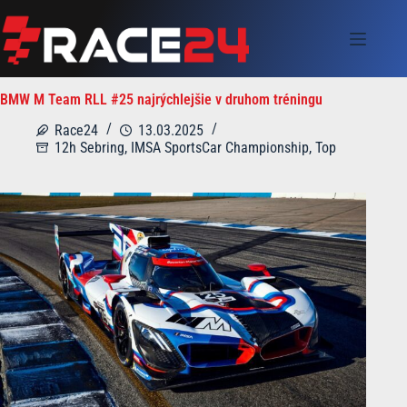
Skip
to
content
BMW M Team RLL #25 najrýchlejšie v druhom tréningu
Race24
13.03.2025
12h Sebring
,
IMSA SportsCar Championship
,
Top