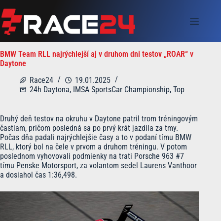
Skip
to
content
BMW Team RLL najrýchlejší aj v druhom dni testov „ROAR“ v
Daytone
Race24
19.01.2025
24h Daytona
,
IMSA SportsCar Championship
,
Top
Druhý deň testov na okruhu v Daytone patril trom tréningovým
častiam, pričom posledná sa po prvý krát jazdila za tmy.
Počas dňa padali najrýchlejšie časy a to v podaní tímu BMW
RLL, ktorý bol na čele v prvom a druhom tréningu. V potom
poslednom vyhovovali podmienky na trati Porsche 963 #7
tímu Penske Motorsport, za volantom sedel Laurens Vanthoor
a dosiahol čas 1:36,498.