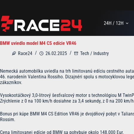
Skip
to
content
24H / 12H
BMW uviedlo model M4 CS edície VR46
Race24
26.02.2025
Tech / Industry
Nemecká automobilka uviedla na trh limitovanú edíciu cestného auta M
46. narodenín Valentina Rossiho. Dizajnéri spolu s motocyklovou lege
zákazníkov.
Vysokootáčkový 3,0-litrový šesťvalcový motor s technológiou M Twin
Zrýchlenie z 0 na 100 km/h dosiahne za 3,4 sekundy, z 0 na 200 km/h
Bonus pri kúpe BMW M4 CS Edition VR46 je dvojdňový pobyt v Talians
Rossim.
Cena limitovanej edície od BMW sa pohybuje okolo 148.000 Eur.