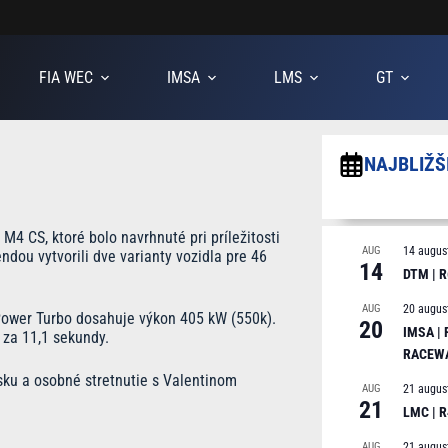
FIA WEC
IMSA
LMS
GT
NAJBLIŽŠ
4 CS, ktoré bolo navrhnuté pri príležitosti
AUG
14 augus
ndou vytvorili dve varianty vozidla pre 46
14
DTM | R
AUG
20 augus
Power Turbo dosahuje výkon 405 kW (550k).
20
IMSA |
 za 11,1 sekundy.
RACEW
ku a osobné stretnutie s Valentinom
AUG
21 augus
21
LMC | 
AUG
21 augus