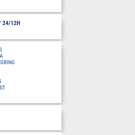
 24/12H
S
A
RGRING
G
ST