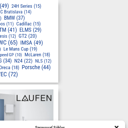
(49)
24H Series
(15)
C Bratislava
(14)
BMW
(37)
)
pos
(11)
Cadillac
(15)
TM
(41)
ELMS
(29)
GT2
(20)
esis
(12)
WC
(65)
IMSA
(49)
Le Mans Cup
(19)
)
McLaren
(18)
speed GP
(10)
G
(34)
N24
(22)
NLS
(12)
Porsche
(44)
Oreca
(18)
EC
(72)
Spravovať Súhlas