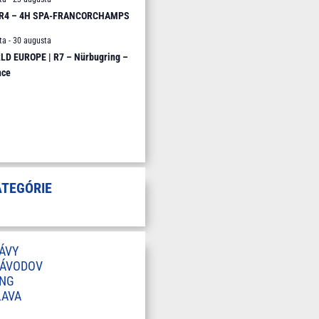
 R4 – 4H SPA-FRANCORCHAMPS
ta
-
30 augusta
D EUROPE | R7 – Nürbugring –
nce
ATEGÓRIE
ÁVY
ZÁVODOV
ING
LAVA