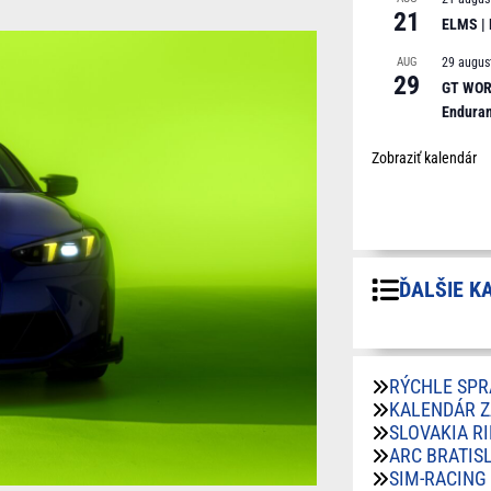
21
ELMS |
AUG
29 augus
29
GT WORL
Endura
Zobraziť kalendár
ĎALŠIE K
RÝCHLE SPR
KALENDÁR 
SLOVAKIA R
ARC BRATIS
SIM-RACING