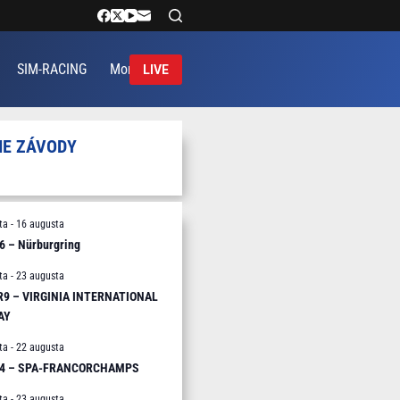
SIM-RACING
More
LIVE
IE ZÁVODY
ta
-
16 augusta
6 – Nürburgring
ta
-
23 augusta
 R9 – VIRGINIA INTERNATIONAL
AY
ta
-
22 augusta
R4 – SPA-FRANCORCHAMPS
ta
-
23 augusta