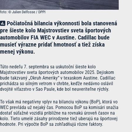
foto: © Julien Delfosse / DPPI
Počiatočná bilancia výkonnosti bola stanovená
pre šieste kolo Majstrovstiev sveta športových
automobilov FIA WEC v Austine. Cadillac bude
musieť výrazne pridať hmotnosť a tiež získa
menej výkonu.
Túto nedeľu 7. septembra sa uskutoční šieste kolo
Majstrovstiev sveta športových automobilov 2025. Dejiskom
bude takzvaný „Okruh Ameriky“ v texaskom Austine. Cadillac
prichádza so silným vetrom v chrbte, keďže nedávno oslávil
dvojité víťazstvo v Sao Paule, kde bol neuveriteľne rýchly.
To však má negatívny vplyv na bilanciu výkonu (BoP), ktorá vo
WEC prevláda už nejaký čas. Pomocou BoP sa komisári snažia
dostať súťažné vozidlá približne na rovnakú úroveň časov na
kolo. Tieto umelé zásahy prirodzene tiež uberajú na športovej
hodnote. Pri výpočte BoP sa zohľadňujú rôzne faktory.