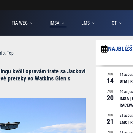
FIA WEC
IMSA
LMS
GT
NAJBLIŽŠ
hip
,
Top
ngu kvôli opravám trate sa Jackovi
AUG
14 augus
ové preteky vo Watkins Glen s
14
DTM | R
AUG
20 augus
20
IMSA |
RACEW
AUG
21 augus
21
LMC | 
AUG
21 augus