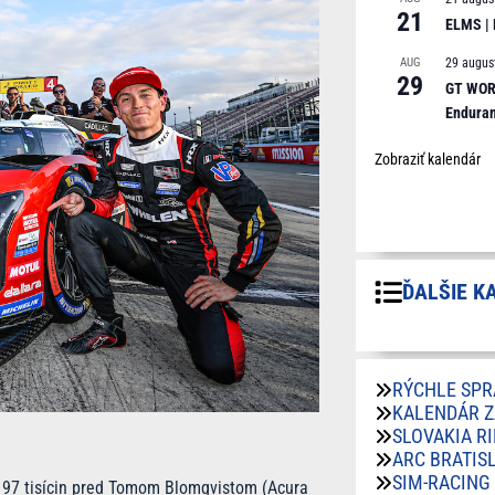
21
ELMS |
AUG
29 augus
29
GT WORL
Endura
Zobraziť kalendár
ĎALŠIE K
RÝCHLE SPR
KALENDÁR 
SLOVAKIA R
ARC BRATIS
SIM-RACING
o 197 tisícin pred Tomom Blomqvistom (Acura