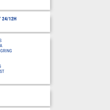
 24/12H
S
A
RGRING
G
ST