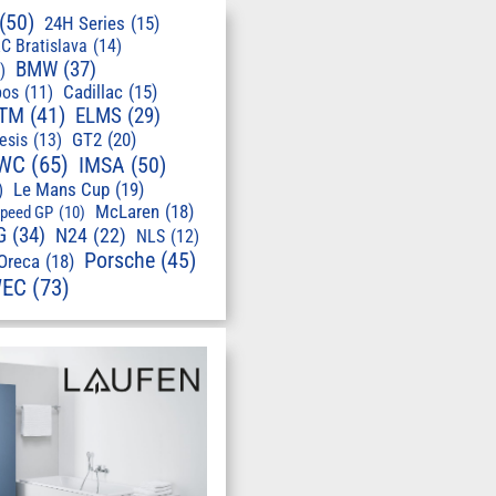
(50)
24H Series
(15)
C Bratislava
(14)
BMW
(37)
)
pos
(11)
Cadillac
(15)
TM
(41)
ELMS
(29)
GT2
(20)
esis
(13)
WC
(65)
IMSA
(50)
Le Mans Cup
(19)
)
McLaren
(18)
speed GP
(10)
G
(34)
N24
(22)
NLS
(12)
Porsche
(45)
Oreca
(18)
EC
(73)