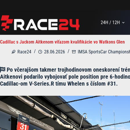
Skip
to
content
24H / 12H
Cadillac s Jackom Aitkenom víťazom kvalifikácie vo Watkons Glen
Race24
28.06.2026
IMSA SportsCar Champions
Po včerajšom takmer trojhodinovom oneskorení tréni
Aitkenovi podarilo vybojovať pole position pre 6-hodin
Cadillac-om V-Series.R tímu Whelen s číslom #31.