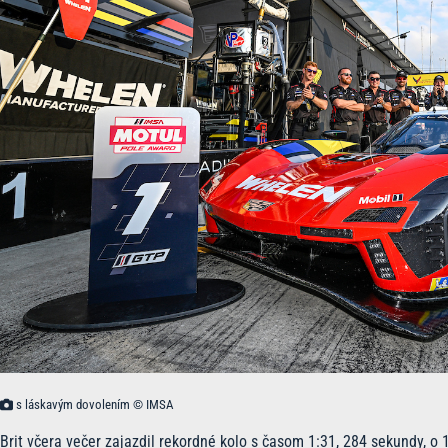
s láskavým dovolením © IMSA
Brit včera večer zajazdil rekordné kolo s časom 1:31, 284 sekundy, 