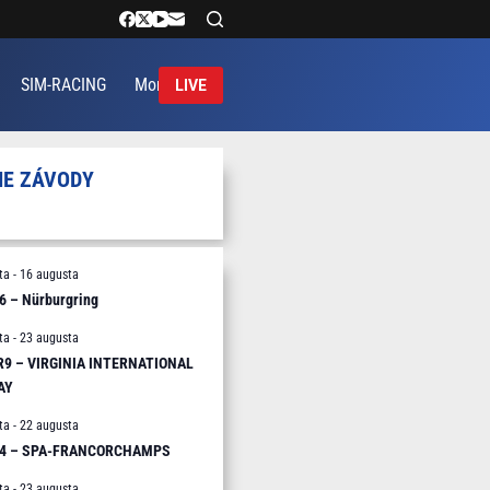
SIM-RACING
More
LIVE
IE ZÁVODY
ta
-
16 augusta
6 – Nürburgring
ta
-
23 augusta
 R9 – VIRGINIA INTERNATIONAL
AY
ta
-
22 augusta
R4 – SPA-FRANCORCHAMPS
ta
-
23 augusta