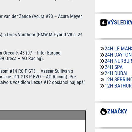
ger van der Zande (Acura #93 – Acura Meyer
VÝSLEDKY
s) a Dries Vanthoor (BMW M Hybrid V8 č. 24
24H LE MAN
m Oreca č. 43 (07 – Inter Europol
24H DAYTON
 99 Oreca – AO Racing).
24H NURBU
24H SPA
xusom #14 RC F GT3 – Vasser Sullivan s
24H DUBAI
orsche 911 GT3 R EVO – AO Racing). Pre
12H SEBRIN
calvo s vozidlom Lexus #12 dosiahol najlepší
12H BATHUR
ZNAČKY