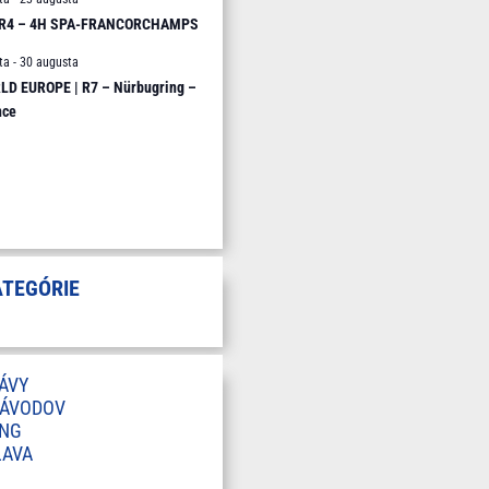
 R4 – 4H SPA-FRANCORCHAMPS
ta
-
30 augusta
D EUROPE | R7 – Nürbugring –
nce
ATEGÓRIE
ÁVY
ZÁVODOV
ING
LAVA