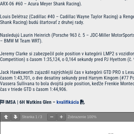
ARX-06 #60 – Acura Meyer Shank Racing).
Louis Delétraz (Cadillac #40 – Cadillac Wayne Taylor Racing) a Ren
Shank Racing) budú štartovať z druhej rady.
Nasledujú Laurin Heinrich (Porsche 963 č. 5 – JDC-Miller MotorSport
– BMW M Team WRT).
Jeremy Clarke si zabezpečil pole position v kategórii LMP2 s vozidlo
Competition) s časom 1:35,124, o 0,164 sekundy pred PJ Hyettom (č.
Jack Hawksworth zajazdil najrýchlejší čas v kategórii GTD PRO s Le
časom 1:43,701, o dve desatiny sekundy pred Harrym Kingom (#77 P
Vassera Sullivana to bola dvojitá pole position, keďže Frenkie Monte
čas v triede GTD s časom 1:44,906.
IMSA | 6H Watkins Glen –
kvalifikácia
Stranka
1
/
3
Zobrazenie
100%