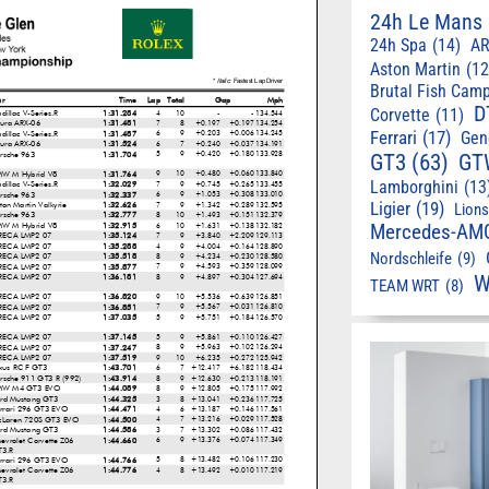
24h Le Mans
24h Spa
(14)
AR
Aston Martin
(12
Brutal Fish Cam
D
Corvette
(11)
Ferrari
(17)
Gen
GT3
(63)
GT
Lamborghini
(13
Ligier
(19)
Lion
Mercedes-AM
Nordschleife
(9)
W
TEAM WRT
(8)