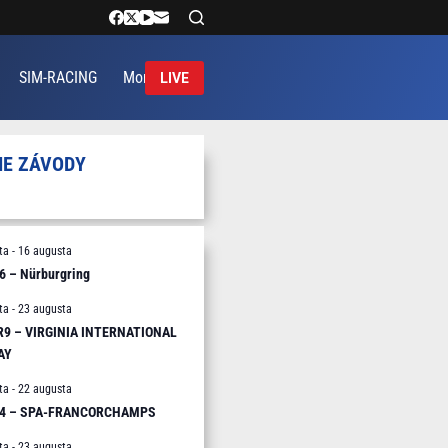
SIM-RACING
More
LIVE
IE ZÁVODY
ta
-
16 augusta
6 – Nürburgring
ta
-
23 augusta
 R9 – VIRGINIA INTERNATIONAL
AY
ta
-
22 augusta
R4 – SPA-FRANCORCHAMPS
ta
-
23 augusta