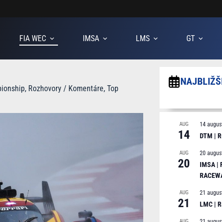
FIA WEC
IMSA
LMS
GT
NAJBLIŽŠ
ionship
,
Rozhovory / Komentáre
,
Top
AUG
14 augus
14
DTM | R
AUG
20 augus
20
IMSA |
RACEW
AUG
21 augus
21
LMC | 
AUG
21 augus