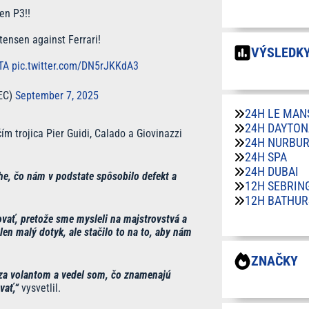
en P3!!
tensen against Ferrari!
VÝSLEDKY
TA
pic.twitter.com/DN5rJKKdA3
EC)
September 7, 2025
24H LE MAN
24H DAYTON
ím trojica Pier Guidi, Calado a Giovinazzi
24H NURBU
24H SPA
24H DUBAI
he, čo nám v podstate spôsobilo defekt a
12H SEBRIN
12H BATHUR
ovať, pretože sme mysleli na majstrovstvá a
en malý dotyk, ale stačilo to na to, aby nám
ZNAČKY
 za volantom a vedel som, čo znamenajú
vať,“
vysvetlil.