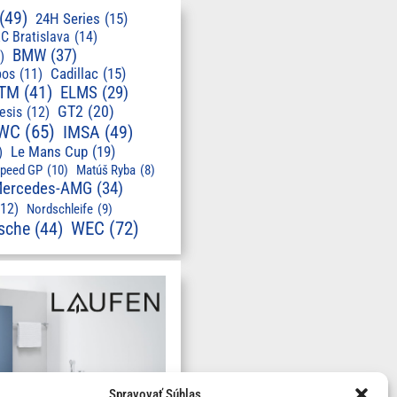
(49)
24H Series
(15)
C Bratislava
(14)
BMW
(37)
)
pos
(11)
Cadillac
(15)
TM
(41)
ELMS
(29)
GT2
(20)
esis
(12)
WC
(65)
IMSA
(49)
Le Mans Cup
(19)
)
speed GP
(10)
Matúš Ryba
(8)
ercedes-AMG
(34)
(12)
Nordschleife
(9)
WEC
(72)
sche
(44)
Spravovať Súhlas