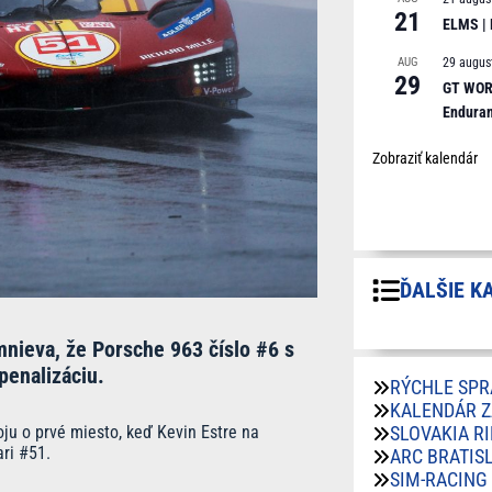
21
ELMS |
AUG
29 augus
29
GT WORL
Endura
Zobraziť kalendár
ĎALŠIE K
nieva, že Porsche 963 číslo #6 s
penalizáciu.
RÝCHLE SPR
KALENDÁR 
ju o prvé miesto, keď Kevin Estre na
SLOVAKIA R
ri #51.
ARC BRATIS
SIM-RACING