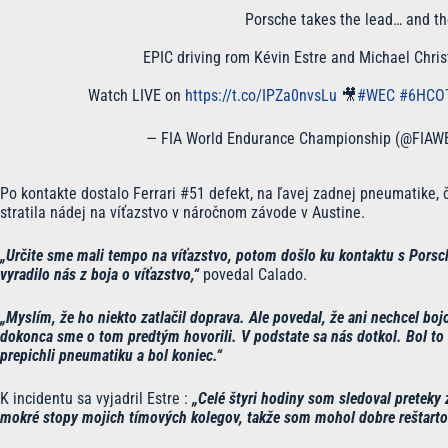
Porsche takes the lead… and th
EPIC driving rom Kévin Estre and Michael Chris
Watch LIVE on
https://t.co/IPZa0nvsLu
🎥
#WEC
#6HCO
— FIA World Endurance Championship (@FIAW
Po kontakte dostalo Ferrari #51 defekt, na ľavej zadnej pneumatike, č
stratila nádej na víťazstvo v náročnom závode v Austine.
„Určite sme mali tempo na víťazstvo, potom došlo ku kontaktu s Porsc
vyradilo nás z boja o víťazstvo,“
povedal Calado.
„Myslím, že ho niekto zatlačil doprava. Ale povedal, že ani nechcel boj
dokonca sme o tom predtým hovorili. V podstate sa nás dotkol. Bol to l
prepichli pneumatiku a bol koniec.“
K incidentu sa vyjadril Estre :
„Celé štyri hodiny som sledoval preteky
mokré stopy mojich tímových kolegov, takže som mohol dobre reštarto