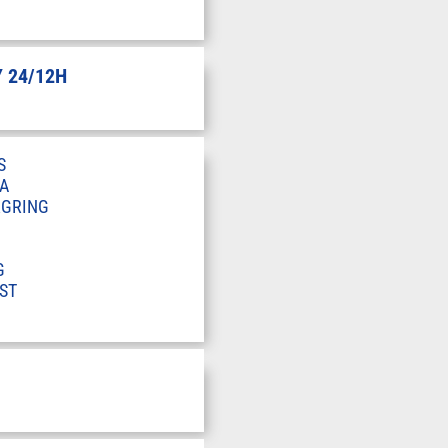
 24/12H
S
A
RGRING
G
ST