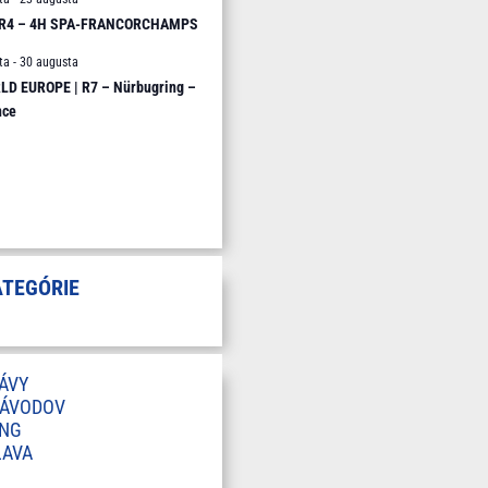
 R4 – 4H SPA-FRANCORCHAMPS
ta
-
30 augusta
D EUROPE | R7 – Nürbugring –
nce
ATEGÓRIE
ÁVY
ZÁVODOV
ING
LAVA