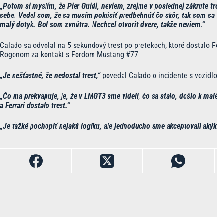
„Potom si myslím, že Pier Guidi, neviem, zrejme v poslednej zákrute t
sebe. Vedel som, že sa musím pokúsiť predbehnúť čo skôr, tak som sa 
malý dotyk. Bol som zvnútra. Nechcel otvoriť dvere, takže neviem.“
Calado sa odvolal na 5 sekundový trest po pretekoch, ktoré dostalo 
Rogonom za kontakt s Fordom Mustang #77.
„Je nešťastné, že nedostal trest,“
povedal Calado o incidente s vozidl
„Čo ma prekvapuje, je, že v LMGT3 sme videli, čo sa stalo, došlo k mal
a Ferrari dostalo trest.“
„Je ťažké pochopiť nejakú logiku, ale jednoducho sme akceptovali akýko