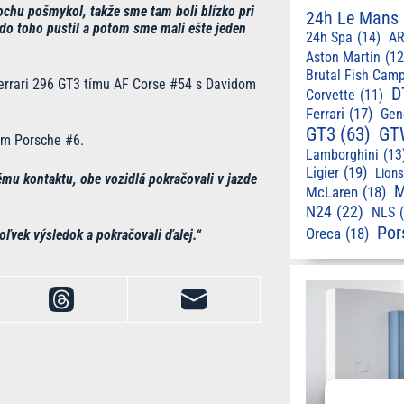
rochu pošmykol, takže sme tam boli blízko pri
24h Le Mans
do toho pustil a potom sme mali ešte jeden
24h Spa
(14)
AR
Aston Martin
(12
Brutal Fish Cam
Ferrari 296 GT3 tímu AF Corse #54 s Davidom
D
Corvette
(11)
Ferrari
(17)
Gen
GT3
(63)
GT
om Porsche #6.
Lamborghini
(13
Ligier
(19)
Lion
ému kontaktu, obe vozidlá pokračovali v jazde
M
McLaren
(18)
N24
(22)
NLS
Por
Oreca
(18)
ľvek výsledok a pokračovali ďalej.“