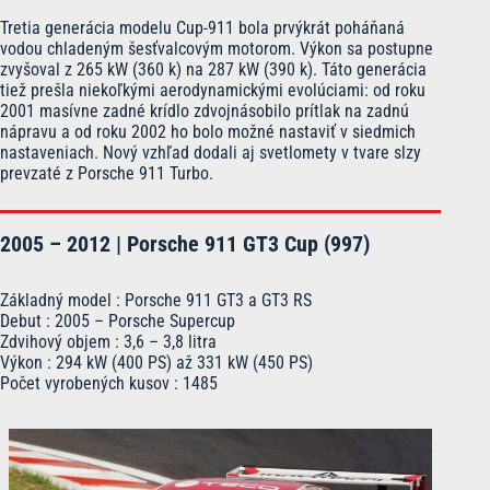
Tretia generácia modelu Cup-911 bola prvýkrát poháňaná
vodou chladeným šesťvalcovým motorom. Výkon sa postupne
zvyšoval z 265 kW (360 k) na 287 kW (390 k). Táto generácia
tiež prešla niekoľkými aerodynamickými evolúciami: od roku
2001 masívne zadné krídlo zdvojnásobilo prítlak na zadnú
nápravu a od roku 2002 ho bolo možné nastaviť v siedmich
nastaveniach. Nový vzhľad dodali aj svetlomety v tvare slzy
prevzaté z Porsche 911 Turbo.
2005 – 2012 | Porsche 911 GT3 Cup (997)
Základný model : Porsche 911 GT3 a GT3 RS
Debut : 2005 – Porsche Supercup
Zdvihový objem : 3,6 – 3,8 litra
Výkon : 294 kW (400 PS) až 331 kW (450 PS)
Počet vyrobených kusov : 1485