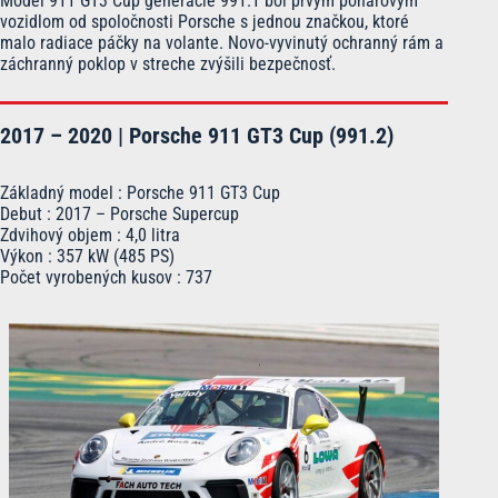
Model 911 GT3 Cup generácie 991.1 bol prvým pohárovým
vozidlom od spoločnosti Porsche s jednou značkou, ktoré
malo radiace páčky na volante. Novo-vyvinutý ochranný rám a
záchranný poklop v streche zvýšili bezpečnosť.
2017 – 2020 | Porsche 911 GT3 Cup (991.2)
Základný model : Porsche 911 GT3 Cup
Debut : 2017 – Porsche Supercup
Zdvihový objem : 4,0 litra
Výkon : 357 kW (485 PS)
Počet vyrobených kusov : 737