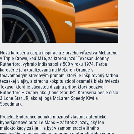
Nová karoséria čerpá inšpiráciu z prvého víťazstva McLarenu
v Triple Crown, keď M16, za ktorou jazdí Texasan Johnny
Rutherford, vyhralo Indianapolis 500 v roku 1974. Farba
karosérie je aktualizovaná na McLaren Orange s
tmavomodrým stredovým pruhom, ktorý je inšpirovaný farbou
texaskej vlajky, a strechu kokpitu zdobí osamelá biela hviezda
Texasu, ktorá je súčasťou dizajnu prilby, ktorý používal
Rutherford – známy ako „Lone Star JR“. Karoséria nesie číslo
3 Lone Star JR, ako aj logá McLaren Speedy Kiwi a
Speedmark.
Projekt: Endurance ponúka možnosť vlastniť autentické
hyperšportové auto Le Mans – zážitok z jazdy, aký len
málokto kedy zažije – a byť v samom srdci elitného
vývojového a testovacieho programu motoristického športu.