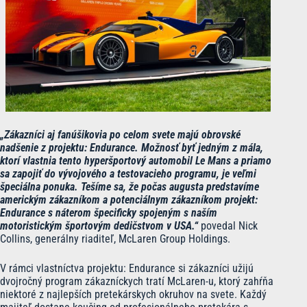
„Zákazníci aj fanúšikovia po celom svete majú obrovské
nadšenie z projektu: Endurance. Možnosť byť jedným z mála,
ktorí vlastnia tento hyperšportový automobil Le Mans a priamo
sa zapojiť do vývojového a testovacieho programu, je veľmi
špeciálna ponuka. Tešíme sa, že počas augusta predstavíme
americkým zákazníkom a potenciálnym zákazníkom projekt:
Endurance s náterom špecificky spojeným s naším
motoristickým športovým dedičstvom v USA.“
povedal Nick
Collins, generálny riaditeľ, McLaren Group Holdings.
V rámci vlastníctva projektu: Endurance si zákazníci užijú
dvojročný program zákazníckych tratí McLaren-u, ktorý zahŕňa
niektoré z najlepších pretekárskych okruhov na svete. Každý