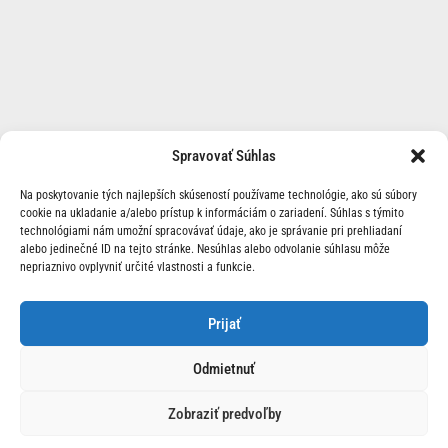
Spravovať Súhlas
Na poskytovanie tých najlepších skúseností používame technológie, ako sú súbory
cookie na ukladanie a/alebo prístup k informáciám o zariadení. Súhlas s týmito
technológiami nám umožní spracovávať údaje, ako je správanie pri prehliadaní
alebo jedinečné ID na tejto stránke. Nesúhlas alebo odvolanie súhlasu môže
nepriaznivo ovplyvniť určité vlastnosti a funkcie.
O Nás | Kontakt
Prijať
Odmietnuť
Zobraziť predvoľby
© 2026 Race24.sk Všetky práva vyhradené.
Ochrana