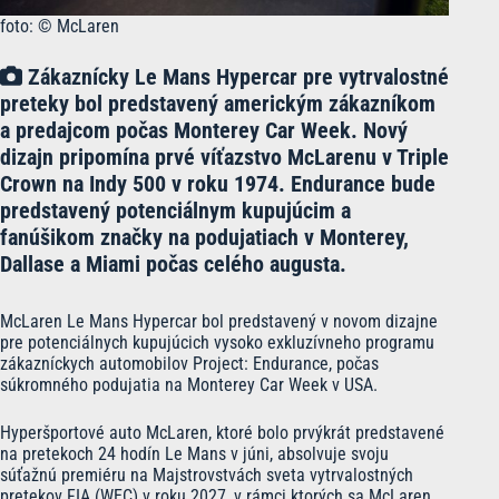
foto: © McLaren
Zákaznícky Le Mans Hypercar pre vytrvalostné
preteky bol predstavený americkým zákazníkom
a predajcom počas Monterey Car Week. Nový
dizajn pripomína prvé víťazstvo McLarenu v Triple
Crown na Indy 500 v roku 1974. Endurance bude
predstavený potenciálnym kupujúcim a
fanúšikom značky na podujatiach v Monterey,
Dallase a Miami počas celého augusta.
McLaren Le Mans Hypercar bol predstavený v novom dizajne
pre potenciálnych kupujúcich vysoko exkluzívneho programu
zákazníckych automobilov Project: Endurance, počas
súkromného podujatia na Monterey Car Week v USA.
Hyperšportové auto McLaren, ktoré bolo prvýkrát predstavené
na pretekoch 24 hodín Le Mans v júni, absolvuje svoju
súťažnú premiéru na Majstrovstvách sveta vytrvalostných
pretekov FIA (WEC) v roku 2027, v rámci ktorých sa McLaren