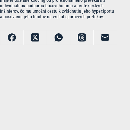
majiteľ dostane koučing od profesionálneho pretekára s
individuálnou podporou boxového tímu a pretekárskych
inžinierov, čo mu umožní cestu k zvládnutiu jeho hyperšportu
a posúvaniu jeho limitov na vrchol športových pretekov.