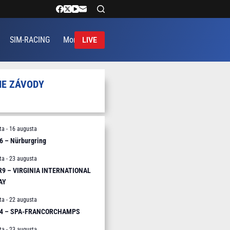
SIM-RACING
More
LIVE
IE ZÁVODY
ta
-
16 augusta
6 – Nürburgring
ta
-
23 augusta
 R9 – VIRGINIA INTERNATIONAL
AY
ta
-
22 augusta
R4 – SPA-FRANCORCHAMPS
ta
-
23 augusta