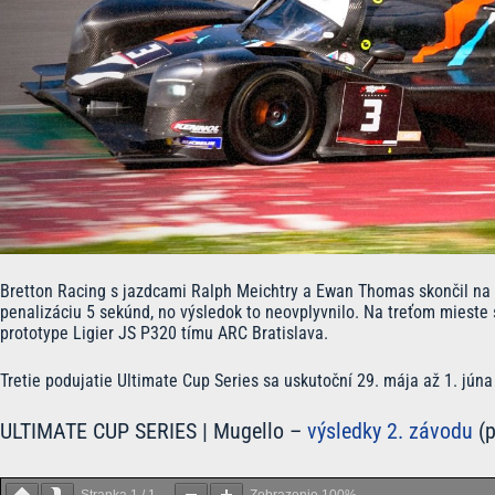
Bretton Racing s jazdcami Ralph Meichtry a Ewan Thomas skončil na
penalizáciu 5 sekúnd, no výsledok to neovplyvnilo. Na treťom mieste
prototype Ligier JS P320 tímu ARC Bratislava.
Tretie podujatie Ultimate Cup Series sa uskutoční 29. mája až 1. jún
ULTIMATE CUP SERIES | Mugello –
výsledky 2. závodu
(p
Stranka
1
/
1
Zobrazenie
100%