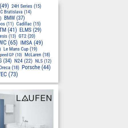
(49)
24H Series
(15)
C Bratislava
(14)
BMW
(37)
)
pos
(11)
Cadillac
(15)
TM
(41)
ELMS
(29)
GT2
(20)
esis
(13)
WC
(65)
IMSA
(49)
Le Mans Cup
(19)
)
McLaren
(18)
speed GP
(10)
G
(34)
N24
(22)
NLS
(12)
Porsche
(44)
Oreca
(18)
EC
(73)