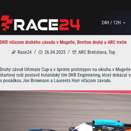
Skip
to
content
24H / 12H
DKR víťazom druhého závodu v Mugelle, Bretton druhý a ARC tretie
Race24
26.04.2025
ARC Bratislava
,
Top
Druhý závod Ultimate Cup-u v šprinte prototypov na okruhu v Mugelle
štartový rošt postavil holandský tím DKR Enginnering, ktorý dokázal s
s posádkou Jon Brownson a Laurents Horr víťazom závodu.