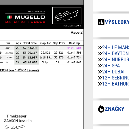
VÝSLEDKY
24H LE MAN
24H DAYTON
24H NURBU
24H SPA
24H DUBAI
12H SEBRIN
12H BATHUR
ZNAČKY