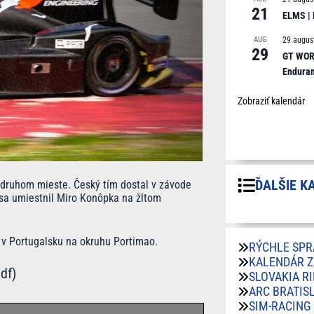
21
ELMS |
AUG
29 augus
29
GT WORL
Endura
Zobraziť kalendár
ĎALŠIE K
 druhom mieste. Český tím dostal v závode
 sa umiestnil Miro Konôpka na žltom
a v Portugalsku na okruhu Portimao.
RÝCHLE SPR
KALENDÁR 
df)
SLOVAKIA R
ARC BRATIS
SIM-RACING