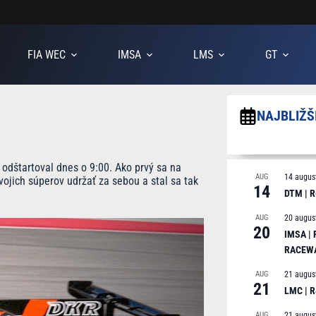
FIA WEC
IMSA
LMS
GT
NAJBLIŽŠ
 odštartoval dnes o 9:00. Ako prvý sa na
AUG
14 augus
vojich súperov udržať za sebou a stal sa tak
14
DTM | R
AUG
20 augus
20
IMSA |
RACEW
AUG
21 augus
21
LMC | 
AUG
21 augus