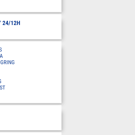
 24/12H
S
A
RGRING
G
ST