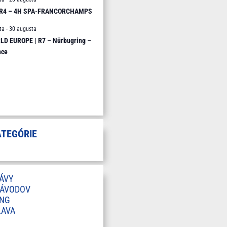
 R4 – 4H SPA-FRANCORCHAMPS
ta
-
30 augusta
D EUROPE | R7 – Nürbugring –
nce
ATEGÓRIE
ÁVY
ZÁVODOV
ING
LAVA