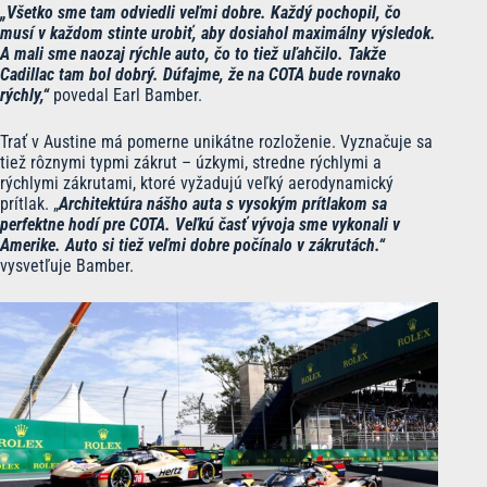
„Všetko sme tam odviedli veľmi dobre. Každý pochopil, čo
musí v každom stinte urobiť, aby dosiahol maximálny výsledok.
A mali sme naozaj rýchle auto, čo to tiež uľahčilo. Takže
Cadillac tam bol dobrý. Dúfajme, že na COTA bude rovnako
rýchly,“
povedal Earl Bamber.
Trať v Austine má pomerne unikátne rozloženie. Vyznačuje sa
tiež rôznymi typmi zákrut – úzkymi, stredne rýchlymi a
rýchlymi zákrutami, ktoré vyžadujú veľký aerodynamický
prítlak. „
Architektúra nášho auta s vysokým prítlakom sa
perfektne hodí pre COTA. Veľkú časť vývoja sme vykonali v
Amerike. Auto si tiež veľmi dobre počínalo v zákrutách.“
vysvetľuje Bamber.