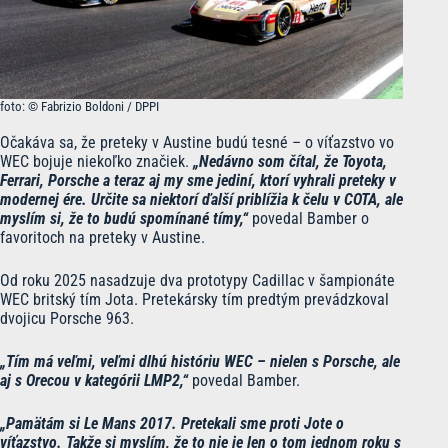
foto: © Fabrizio Boldoni / DPPI
Očakáva sa, že preteky v Austine budú tesné – o víťazstvo vo
WEC bojuje niekoľko značiek.
„Nedávno som čítal, že Toyota,
Ferrari, Porsche a teraz aj my sme jediní, ktorí vyhrali preteky v
modernej ére. Určite sa niektorí ďalší priblížia k čelu v COTA, ale
myslím si, že to budú spomínané tímy,“
povedal Bamber o
favoritoch na preteky v Austine.
Od roku 2025 nasadzuje dva prototypy Cadillac v šampionáte
WEC britský tím Jota. Pretekársky tím predtým prevádzkoval
dvojicu Porsche 963.
„Tím má veľmi, veľmi dlhú históriu WEC – nielen s Porsche, ale
aj s Orecou v kategórii LMP2,“
povedal Bamber.
„Pamätám si Le Mans 2017. Pretekali sme proti Jote o
víťazstvo. Takže si myslím, že to nie je len o tom jednom roku s