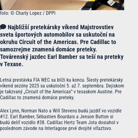
foto: © Charly Lopez / DPPI
Najbližší pretekársky víkend Majstrovstiev
sveta športových automobilov sa uskutoční na
okruhu Circuit of the Americas. Pre Cadillac to
samozrejme znamená domáce preteky.
Továrenský jazdec Earl Bamber sa teší na preteky
v Texase.
Letná prestávka FIA WEC sa blíži ku koncu. Šiesty pretekársky
víkend sezóny 2025 sa uskutoční 5. až 7. septembra. Dejiskom
je takzvaný „Circuit of the Americas“ v texaskom Austine. Pre
Cadillac to znamená domáce preteky.
Alex Lynn, Norman Nato a Will Stevens budú jazdiť vo vozidle
#12. Earl Bamber, Sébastien Bourdais a Jenson Button si
budú deliť vozidlo #38. Cadillac Hertz Team Jota dosiahol v
poslednom závode na Interlagose prvé dvojité víťaztsvo.