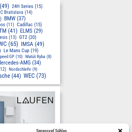
(49)
24H Series
(15)
C Bratislava
(14)
BMW
(37)
)
pos
(11)
Cadillac
(15)
TM
(41)
ELMS
(29)
GT2
(20)
esis
(13)
WC
(65)
IMSA
(49)
Le Mans Cup
(19)
)
speed GP
(10)
Matúš Ryba
(8)
ercedes-AMG
(34)
(12)
Nordschleife
(9)
WEC
(73)
sche
(44)
Spravovať Súhlas