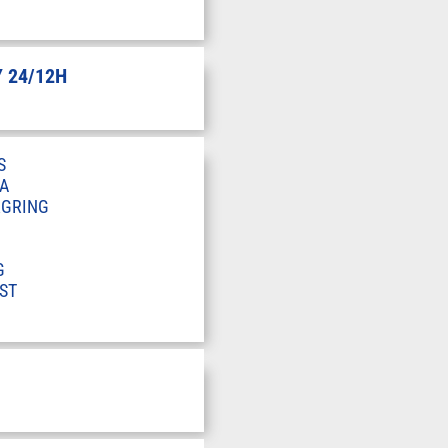
 24/12H
S
A
RGRING
G
ST