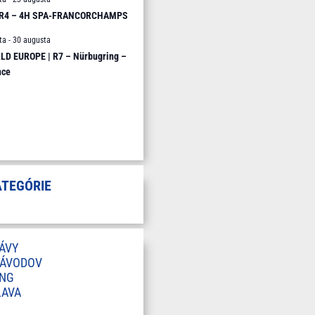
 R4 – 4H SPA-FRANCORCHAMPS
ta
-
30 augusta
D EUROPE | R7 – Nürbugring –
nce
ATEGÓRIE
ÁVY
ZÁVODOV
ING
LAVA