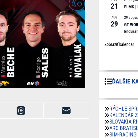
21
ELMS |
AUG
29 augus
29
GT WORL
Endura
Zobraziť kalendár
ĎALŠIE K
RÝCHLE SPR
KALENDÁR 
SLOVAKIA R
ARC BRATIS
SIM-RACING