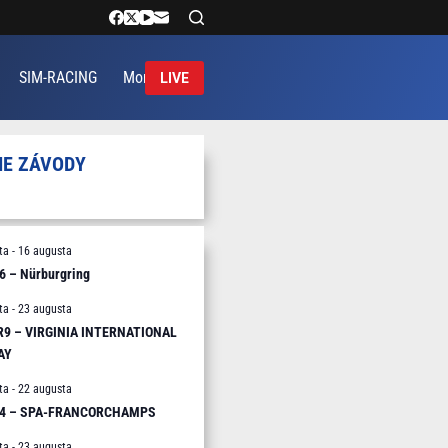
SIM-RACING
More
LIVE
IE ZÁVODY
ta
-
16 augusta
6 – Nürburgring
ta
-
23 augusta
 R9 – VIRGINIA INTERNATIONAL
AY
ta
-
22 augusta
R4 – SPA-FRANCORCHAMPS
ta
-
23 augusta