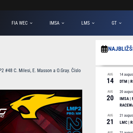
FIA WEC
IMSA
LMS
GT
NAJBLIŽŠ
2 #48 C. Milesi, E. Masson a O.Gray. Číslo
AUG
14 augus
14
DTM | R
AUG
20 augus
20
IMSA |
RACEW
AUG
21 augus
21
LMC | 
AUG
21 augus