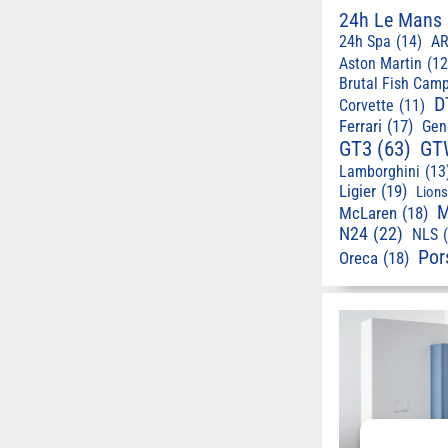
24h Le Mans
24h Spa
(14)
AR
Aston Martin
(12
Brutal Fish Cam
D
Corvette
(11)
Ferrari
(17)
Gen
GT3
(63)
GT
Lamborghini
(13
Ligier
(19)
Lion
M
McLaren
(18)
N24
(22)
NLS
Por
Oreca
(18)