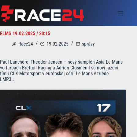
Skip
to
content
ELMS 19.02.2025 / 20:15
Race24
19.02.2025
správy
Paul Lanchère, Theodor Jensen – nový šampión Asia Le Mans
vo farbách Bretton Racing a Adrien Closmenil sú noví jazdci
tímu CLX Motorsport v európskej sérii Le Mans v triede
LMP3…