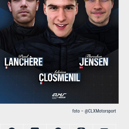
foto – @CLXMotorsport