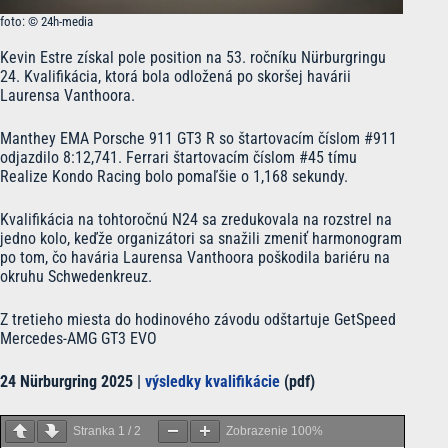
foto: © 24h-media
Kevin Estre získal pole position na 53. ročníku Nürburgringu
24. Kvalifikácia, ktorá bola odložená po skoršej havárii
Laurensa Vanthoora.
Manthey EMA Porsche 911 GT3 R so štartovacím číslom #911
odjazdilo 8:12,741. Ferrari štartovacím číslom #45 tímu
Realize Kondo Racing bolo pomaľšie o 1,168 sekundy.
Kvalifikácia na tohtoročnú N24 sa zredukovala na rozstrel na
jedno kolo, keďže organizátori sa snažili zmeniť harmonogram
po tom, čo havária Laurensa Vanthoora poškodila bariéru na
okruhu Schwedenkreuz.
Z tretieho miesta do hodinového závodu odštartuje GetSpeed
Mercedes-AMG GT3 EVO
24 Nürburgring 2025 |
výsledky kvalifikácie
(pdf)
Stranka
1
/
2
Zobrazenie
100%