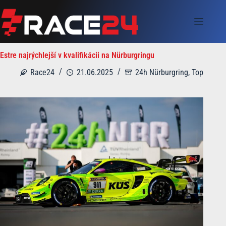
Skip
to
content
Estre najrýchlejší v kvalifikácii na Nürburgringu
Race24
21.06.2025
24h Nürburgring
,
Top