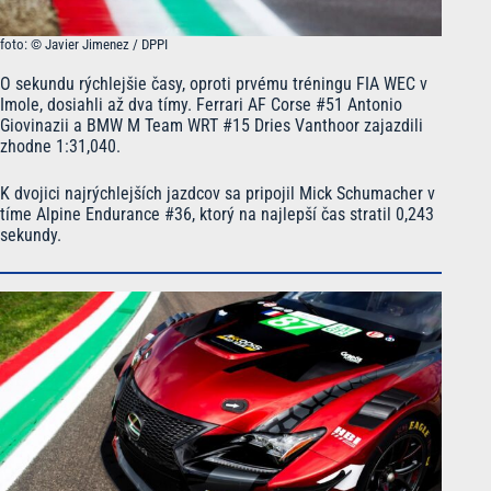
foto: © Javier Jimenez / DPPI
O sekundu rýchlejšie časy, oproti prvému tréningu FIA WEC v
Imole, dosiahli až dva tímy. Ferrari AF Corse #51 Antonio
Giovinazii a BMW M Team WRT #15 Dries Vanthoor zajazdili
zhodne 1:31,040.
K dvojici najrýchlejších jazdcov sa pripojil Mick Schumacher v
tíme Alpine Endurance #36, ktorý na najlepší čas stratil 0,243
sekundy.