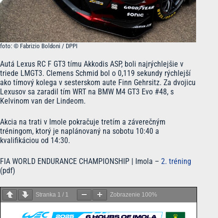
foto: © Fabrizio Boldoni / DPPI
Autá Lexus RC F GT3 tímu Akkodis ASP, boli najrýchlejšie v
triede LMGT3. Clemens Schmid bol o 0,119 sekundy rýchlejší
ako tímový kolega v sesterskom aute Finn Gehrsitz. Za dvojicu
Lexusov sa zaradil tím WRT na BMW M4 GT3 Evo #48, s
Kelvinom van der Lindeom.
Akcia na trati v Imole pokračuje tretím a záverečným
tréningom, ktorý je naplánovaný na sobotu 10:40 a
kvalifikáciou od 14:30.
FIA WORLD ENDURANCE CHAMPIONSHIP | Imola –
2. tréning
(pdf)
Stranka
1
/
1
Zobrazenie
100%