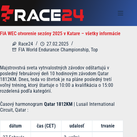
Skip
to
content
FIA WEC otvorenie sezóny 2025 v Katare – všetky informácie
Race24
27.02.2025
FIA World Endurance Championship
,
Top
Majstrovstvá sveta vytrvalostných závodov odštartujú v
posledný februárový deň 10 hodinovým závodom Qatar
1812KM. Dnes, teda vo štvrtok je na pláne posledný tretí
voľný tréning, ktorý štartuje o 10:00 a kvalifikácia o 15:00
rozdelená podľa kategórií.
Časový harmonogram
Qatar 1812KM
| Lusail International
Circuit, Qatar :
dátum
čas (CET)
udalosť
trvanie