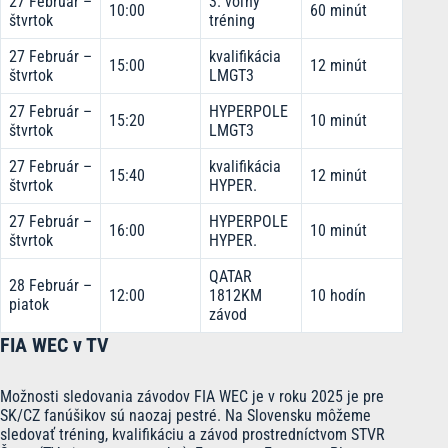
27 Február –
3. voľný
10:00
60 minút
štvrtok
tréning
27 Február –
kvalifikácia
15:00
12 minút
štvrtok
LMGT3
27 Február –
HYPERPOLE
15:20
10 minút
štvrtok
LMGT3
27 Február –
kvalifikácia
15:40
12 minút
štvrtok
HYPER.
27 Február –
HYPERPOLE
16:00
10 minút
štvrtok
HYPER.
QATAR
28 Február –
12:00
1812KM
10 hodín
piatok
závod
FIA WEC v TV
Možnosti sledovania závodov FIA WEC je v roku 2025 je pre
SK/CZ fanúšikov sú naozaj pestré. Na Slovensku môžeme
sledovať tréning, kvalifikáciu a závod prostredníctvom STVR