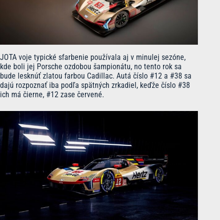
JOTA voje typické sfarbenie používala aj v minulej sezóne,
kde boli jej Porsche ozdobou šampionátu, no tento rok sa
bude lesknúť zlatou farbou Cadillac. Autá číslo #12 a #38 sa
dajú rozpoznať iba podľa spätných zrkadiel, keďže číslo #38
ich má čierne, #12 zase červené.