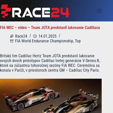
Skip
to
content
FIA WEC – video – Team JOTA predstavil lakovanie Cadillacu
Race24
14.01.2025
FIA World Endurance Championship
,
Top
Britský tím Cadillac Hertz Team JOTA predstavil lakovanie
svojich dvoch prototypov Cadillac tretej generácie V-Series.R,
ktoré sa zúčastnia tohoročnej sezóny FIA WEC. Ceremónia sa
konala v Paríži, v priestoroch centra GM – Cadillac City Paris.