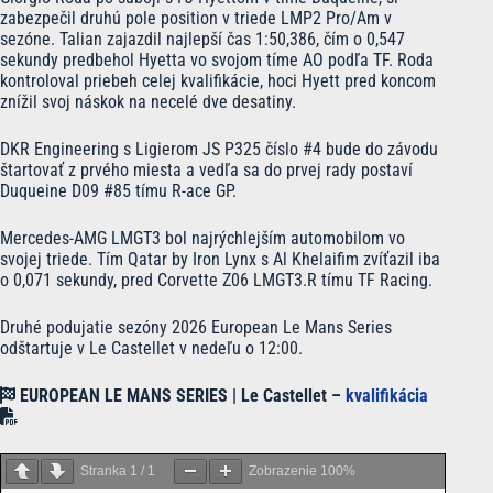
zabezpečil druhú pole position v triede LMP2 Pro/Am v
sezóne. Talian zajazdil najlepší čas 1:50,386, čím o 0,547
sekundy predbehol Hyetta vo svojom tíme AO podľa TF. Roda
kontroloval priebeh celej kvalifikácie, hoci Hyett pred koncom
znížil svoj náskok na necelé dve desatiny.
DKR Engineering s Ligierom JS P325 číslo #4 bude do závodu
štartovať z prvého miesta a vedľa sa do prvej rady postaví
Duqueine D09 #85 tímu R-ace GP.
Mercedes-AMG LMGT3 bol najrýchlejším automobilom vo
svojej triede. Tím Qatar by Iron Lynx s Al Khelaifim zvíťazil iba
o 0,071 sekundy, pred Corvette Z06 LMGT3.R tímu TF Racing.
Druhé podujatie sezóny 2026 European Le Mans Series
odštartuje v Le Castellet v nedeľu o 12:00.
EUROPEAN LE MANS SERIES | Le Castellet –
kvalifikácia
Stranka
1
/
1
Zobrazenie
100%