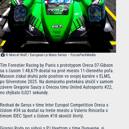
© Marcel Wulf / European Le Mans Series – FocusPackMedia
Tím Forestier Racing by Panis s prototypom Oreca 07-Gibson
sa s časom 1:48,679 dostal na prvé miesto 11-členného poľa.
Masson získal druhú pole position vo svojej kariére v ELMS,
po Silverstone 2025. Na domáceho pretekára útočil v samom
závere Gregorie Saucy s Orecou tímu United Autosports #22,
no chýbalo 0,021 sekundy.
Reshad de Gerus v tíme Inter Europol Competition Oreca s
číslom #34 sa dostal na tretie miesto a Valerio Rinicella s
tímom IDEC Sport s číslom #18 skončil štvrtý.
Giorgio Roda po súboji s PJ Hyettom v tíme Duqueine, si