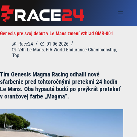
Skip
to
content
Genesis pre svoj debut v Le Mans zmení vzhľad GMR-001
Race24
01.06.2026
24h Le Mans
,
FIA World Endurance Championship
,
Top
Tím Genesis Magma Racing odhalil nové
sfarbenie pred tohtoročnými pretekmi 24 hodín
Le Mans. Oba hypautá budú po prvýkrát pretekať
v oranžovej farbe „Magma“.