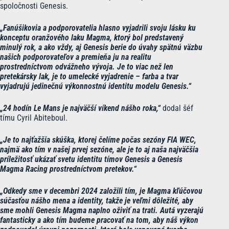
spoločnosti Genesis.
„Fanúšikovia a podporovatelia hlasno vyjadrili svoju lásku ku
konceptu oranžového laku Magma, ktorý bol predstavený
minulý rok, a ako vždy, aj Genesis berie do úvahy spätnú väzbu
našich podporovateľov a premieňa ju na realitu
prostredníctvom odvážneho vývoja. Je to viac než len
pretekársky lak, je to umelecké vyjadrenie – farba a tvar
vyjadrujú jedinečnú výkonnostnú identitu modelu Genesis.“
„24 hodín Le Mans je najväčší víkend nášho roka,“
dodal šéf
tímu Cyril Abiteboul.
„Je to najťažšia skúška, ktorej čelíme počas sezóny FIA WEC,
najmä ako tím v našej prvej sezóne, ale je to aj naša najväčšia
príležitosť ukázať svetu identitu tímov Genesis a Genesis
Magma Racing prostredníctvom pretekov.“
„Odkedy sme v decembri 2024 založili tím, je Magma kľúčovou
súčasťou nášho mena a identity, takže je veľmi dôležité, aby
sme mohli Genesis Magma naplno oživiť na trati. Autá vyzerajú
fantasticky a ako tím budeme pracovať na tom, aby náš výkon