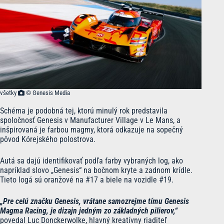
všetky
© Genesis Media
Schéma je podobná tej, ktorú minulý rok predstavila
spoločnosť Genesis v Manufacturer Village v Le Mans, a
inšpirovaná je farbou magmy, ktorá odkazuje na sopečný
pôvod Kórejského polostrova.
Autá sa dajú identifikovať podľa farby vybraných log, ako
napríklad slovo „Genesis“ na bočnom kryte a zadnom krídle.
Tieto logá sú oranžové na #17 a biele na vozidle #19.
„Pre celú značku Genesis, vrátane samozrejme tímu Genesis
Magma Racing, je dizajn jedným zo základných pilierov,“
povedal Luc Donckerwolke, hlavný kreatívny riaditeľ