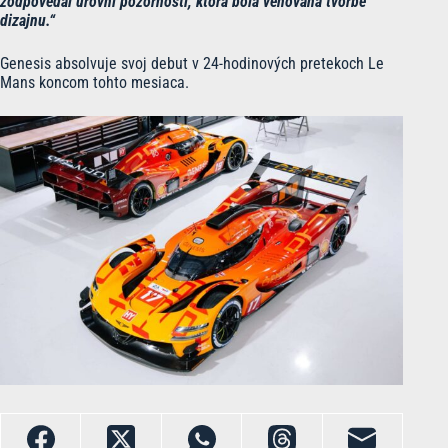
zodpovedal úrovni pozornosti, ktorá bola venovaná tvorbe
dizajnu.“
Genesis absolvuje svoj debut v 24-hodinových pretekoch Le
Mans koncom tohto mesiaca.