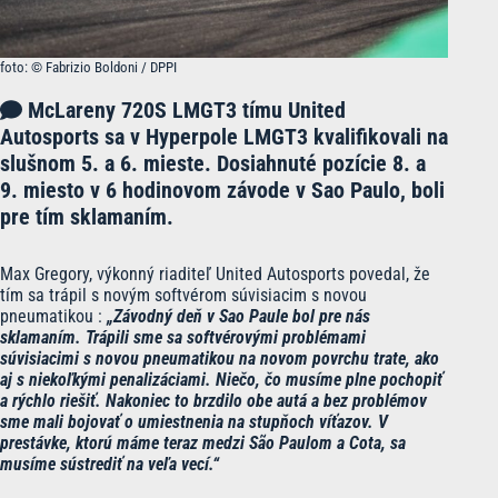
foto: © Fabrizio Boldoni / DPPI
McLareny 720S LMGT3 tímu United
Autosports sa v Hyperpole LMGT3 kvalifikovali na
slušnom 5. a 6. mieste. Dosiahnuté pozície 8. a
9. miesto v 6 hodinovom závode v Sao Paulo, boli
pre tím sklamaním.
Max Gregory, výkonný riaditeľ United Autosports povedal, že
tím sa trápil s novým softvérom súvisiacim s novou
pneumatikou :
„Závodný deň v Sao Paule bol pre nás
sklamaním. Trápili sme sa softvérovými problémami
súvisiacimi s novou pneumatikou na novom povrchu trate, ako
aj s niekoľkými penalizáciami. Niečo, čo musíme plne pochopiť
a rýchlo riešiť. Nakoniec to brzdilo obe autá a bez problémov
sme mali bojovať o umiestnenia na stupňoch víťazov. V
prestávke, ktorú máme teraz medzi São Paulom a Cota, sa
musíme sústrediť na veľa vecí.“