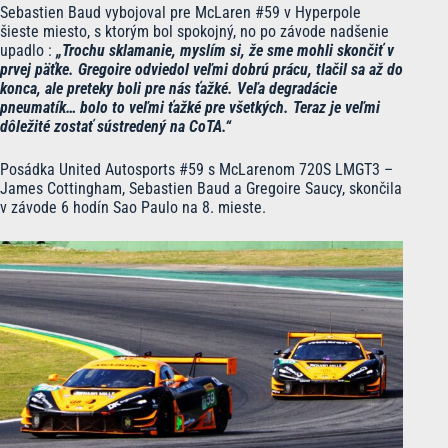
Sebastien Baud vybojoval pre McLaren #59 v Hyperpole
šieste miesto, s ktorým bol spokojný, no po závode nadšenie
upadlo :
„Trochu sklamanie, myslím si, že sme mohli skončiť v
prvej päťke. Gregoire odviedol veľmi dobrú prácu, tlačil sa až do
konca, ale preteky boli pre nás ťažké. Veľa degradácie
pneumatík… bolo to veľmi ťažké pre všetkých. Teraz je veľmi
dôležité zostať sústredený na CoTA.“
Posádka United Autosports #59 s McLarenom 720S LMGT3 –
James Cottingham, Sebastien Baud a Gregoire Saucy, skončila
v závode 6 hodín Sao Paulo na 8. mieste.