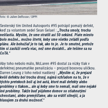
foto: © Julien Delfosse / DPPI
Sesterský tím United Autosports #95 potrápil pomalý defekt,
keď za volantom sedel Sean Gelael :
„Trocha smoly, trocha
nešťastia. Myslím, že sme stratili asi 50 sekúnd. Piate miesto
bolo možné… možno štvrté, keby sme všetko zvládli podľa
plánu. Ale bohužiaľ je to tak, ako to je. Je to smutné, pretože
tím si zaslúži oveľa viac, než sme dosiahli… ale tešíme sa na
CoTA.“
Aby toho nebolo málo, McLaren #95 dostal za nízky tlak v
defektnej pneumatike penalizáciu – prejazd boxovou uličkou.
Darren Leung z toho nebol nadšený :
„Myslím si, že prejazd
kvôli defektu bol trochu drsný, najmä vzhľadom na to, že v
týchto pretekoch boli aj iné autá, ktoré mali defekty alebo
problémy s tlakom… ale aj keby sme to nemali, mali sme nejaké
iné problémy. Takže buď pôjdeme domov so stiahnutými
chvostami, alebo premýšľame, ako sa vrátiť silnejší, a ja
hlasujem za druhú možnosť.“