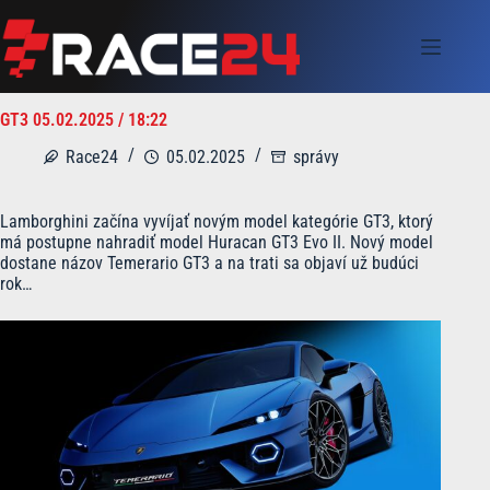
Skip
to
content
GT3 05.02.2025 / 18:22
Race24
05.02.2025
správy
Lamborghini začína vyvíjať novým model kategórie GT3, ktorý
má postupne nahradiť model Huracan GT3 Evo II. Nový model
dostane názov Temerario GT3 a na trati sa objaví už budúci
rok…