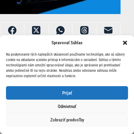
Spravovať Súhlas
Na poskytovanie tých najlepších skúseností používame technológie, ako sú súbory
cookie na ukladanie a/alebo prístup k informáciám o zariadení. Súhlas s týmito
technológiami nám umožní spracovávať údaje, ako je správanie pri prehliadaní
alebo jedinečné ID na tejto stránke. Nesúhlas alebo odvolanie súhlasu môže
nepriaznivo ovplyvniť určité vlastnosti a funkcie.
O Nás | Kontakt
Prijať
Odmietnuť
Zobraziť predvoľby
© 2026 Race24.sk Všetky práva vyhradené.
Ochrana
osobných údajov