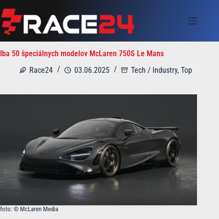
Skip
to
content
Iba 50 špeciálnych modelov McLaren 750S Le Mans
Race24
03.06.2025
Tech / Industry
,
Top
foto: © McLaren Media