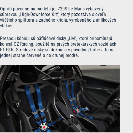
Oproti pôvodnému modelu je, 720S Le Mans vybavený
súpravou „High-Downforce Kit“, ktorý pozostáva s oveľa
väčšieho splittera a zadného krídla, vyrobeného z uhlíkových
vlákien.
Presnou kópiou sú päťlúčové disky „LM“, ktoré pripomínajú
kolesá OZ Racing, použité na prvých pretekárskych vozidlách
F1 GTR. Stredové disky sú dokonca v pôvodnej farbe a to na
jednej strane červené a na druhej modré.