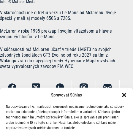
foto: © McLaren Media
V skutočnosti ide o tretiu verziu Le Mans od Mclarenu. Svoje
špeciály mali aj modely 650S a 720S.
McLaren v roku 1995 prekvapil svojim víťazstvom a hlavne
svojou rýchlosťou v Le Mans.
V súčasnosti má McLaren účasť v triede LMGT3 na svojich
závodných špeciáloch GT3 Evo, no od roku 2027 sa tím z
Wokingu vráti do najvyššej triedy Hypercar v Majstrovstvách
sveta vytrvalostných závodov FIA WEC.
Spravovať Súhlas
Na poskytovanie tých najlepších skúseností používame technológie, ako sú súbory
cookie na ukladanie a/alebo prístup k informáciám o zariadení. Súhlas s týmito
technológiami nám umožní spracovávať údaje, ako je správanie pri prehliadaní
alebo jedinečné ID na tejto stránke. Nesúhlas alebo odvolanie súhlasu môže
nepriaznivo ovplyvniť určité vlastnosti a funkcie.