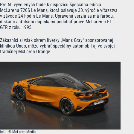
Pre 50 vyvolených bude k dispozícii špeciálna edícia
McLarenu 720S Le Mans, ktorá oslavuje 30. výročie víťazstva
v závode 24 hodín Le Mans. Upravená verzia sa má farbou,
diskami a ďalšími doplnkami podobať práve McLaren-u F1
GTR z roku 1995.
Zákazníci si však okrem liverky „Mans Gray“ sponzorovanej
klinikou Uneo, môžu vybrať špeciálny automobil aj vo svojej
tradičnej McLaren Orange.
foto: © McLaren Media