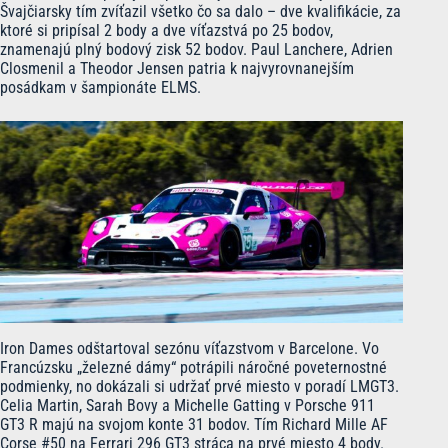
Švajčiarsky tím zvíťazil všetko čo sa dalo – dve kvalifikácie, za
ktoré si pripísal 2 body a dve víťazstvá po 25 bodov,
znamenajú plný bodový zisk 52 bodov. Paul Lanchere, Adrien
Closmenil a Theodor Jensen patria k najvyrovnanejším
posádkam v šampionáte ELMS.
Iron Dames odštartoval sezónu víťazstvom v Barcelone. Vo
Francúzsku „železné dámy“ potrápili náročné poveternostné
podmienky, no dokázali si udržať prvé miesto v poradí LMGT3.
Celia Martin, Sarah Bovy a Michelle Gatting v Porsche 911
GT3 R majú na svojom konte 31 bodov. Tím Richard Mille AF
Corse #50 na Ferrari 296 GT3 stráca na prvé miesto 4 body.