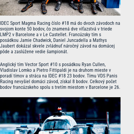
IDEC Sport Magma Racing číslo #18 má do dvoch závodoch na
svojom konte 50 bodov, čo znamená dve víťazstvá v triede
LMP2 v Barcelone a v Le Castellet. Francúzsky tím s
posádkou Jamie Chadwick, Daniel Juncadella a Mathys
Jaubert dokázal skvele zvládnuť náročný závod na domácej
pôde a zaslúžene vedie šampionát.
Anglický tím Vector Sport #10 s posádkou Ryan Cullen,
Vladislav Lomko a Pietro Fittipaldi je na druhom mieste v
poradí tímov a stráca na IDEC #18 23 bodov. Tímu VDS Panis
Racing nevyšiel domáci závod, získal 8 bodov. Celkový počet
bodov francúzskeho spolu s tretím miestom v Barcelone je 26.