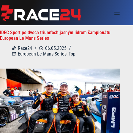
Skip
to
content
IDEC Sport po dvoch triumfoch jasným lídrom šampionátu
European Le Mans Series
Race24
06.05.2025
European Le Mans Series
,
Top