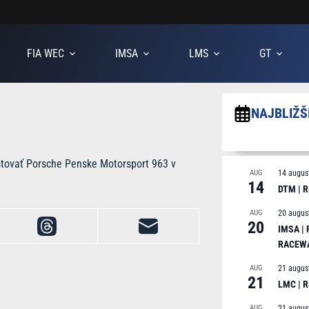
FIA WEC
IMSA
LMS
GT
NAJBLIŽŠ
stovať Porsche Penske Motorsport 963 v
AUG
14 augus
14
DTM | R
AUG
20 augus
20
IMSA |
RACEW
AUG
21 augus
21
LMC | 
AUG
21 augus