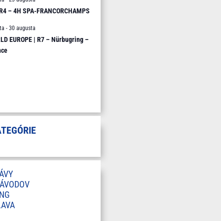
 R4 – 4H SPA-FRANCORCHAMPS
ta
-
30 augusta
D EUROPE | R7 – Nürbugring –
nce
ATEGÓRIE
ÁVY
ZÁVODOV
ING
LAVA