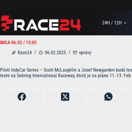
Skip
to
content
24H / 12H
IMSA 06.02 / 15:05
Race24
06.02.2025
správy
Piloti IndyCar Series – Scott McLaughlin a Josef Newgarden budú te
teste na Sebring International Raceway, ktorý je na pláne 11.-13. Feb