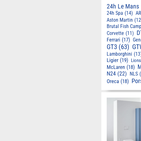
24h Le Mans
24h Spa
(14)
AR
Aston Martin
(12
Brutal Fish Cam
D
Corvette
(11)
Ferrari
(17)
Gen
GT3
(63)
GT
Lamborghini
(13
Ligier
(19)
Lion
M
McLaren
(18)
N24
(22)
NLS
Por
Oreca
(18)