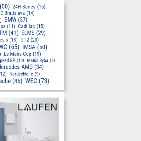
(50)
24H Series
(15)
C Bratislava
(14)
BMW
(37)
)
pos
(11)
Cadillac
(15)
TM
(41)
ELMS
(29)
GT2
(20)
esis
(13)
WC
(65)
IMSA
(50)
Le Mans Cup
(19)
)
speed GP
(10)
Matúš Ryba
(8)
ercedes-AMG
(34)
(12)
Nordschleife
(9)
WEC
(73)
sche
(45)