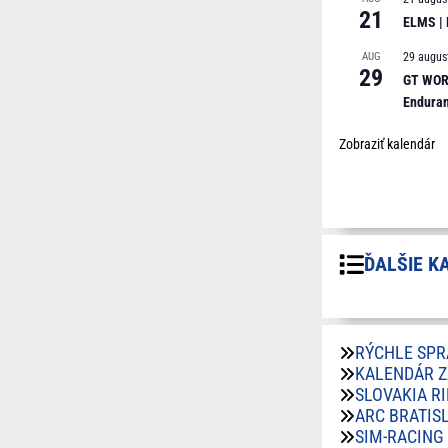
21
ELMS |
AUG
29 augus
29
GT WORL
Endura
Zobraziť kalendár
ĎALŠIE K
RÝCHLE SPR
KALENDÁR 
SLOVAKIA R
ARC BRATIS
SIM-RACING