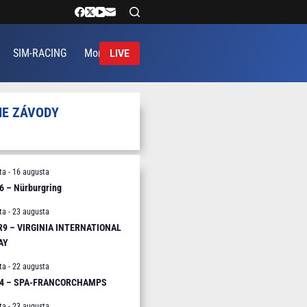
SIM-RACING
More
LIVE
IE ZÁVODY
ta
-
16 augusta
6 – Nürburgring
ta
-
23 augusta
 R9 – VIRGINIA INTERNATIONAL
AY
ta
-
22 augusta
R4 – SPA-FRANCORCHAMPS
ta
-
23 augusta