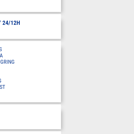
 24/12H
S
A
RGRING
G
ST