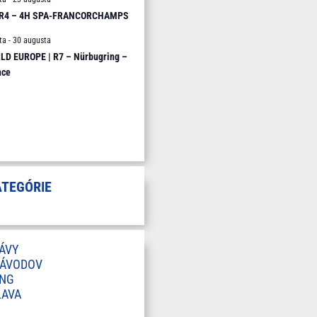
 R4 – 4H SPA-FRANCORCHAMPS
ta
-
30 augusta
D EUROPE | R7 – Nürbugring –
nce
ATEGÓRIE
ÁVY
ZÁVODOV
ING
LAVA