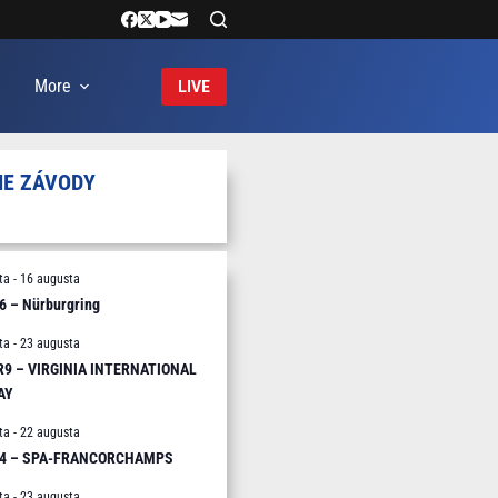
More
LIVE
IE ZÁVODY
ta
-
16 augusta
6 – Nürburgring
ta
-
23 augusta
 R9 – VIRGINIA INTERNATIONAL
AY
ta
-
22 augusta
R4 – SPA-FRANCORCHAMPS
ta
-
23 augusta