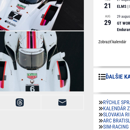
21
ELMS |
AUG
29 augus
29
GT WORL
Endura
Zobraziť kalendár
ĎALŠIE K
RÝCHLE SPR
KALENDÁR 
SLOVAKIA R
ARC BRATIS
SIM-RACING