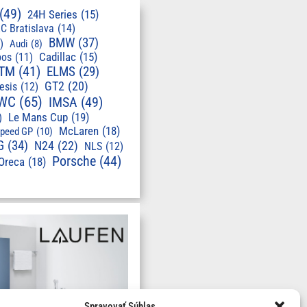
(49)
24H Series
(15)
C Bratislava
(14)
BMW
(37)
)
Audi
(8)
pos
(11)
Cadillac
(15)
TM
(41)
ELMS
(29)
GT2
(20)
esis
(12)
WC
(65)
IMSA
(49)
Le Mans Cup
(19)
)
McLaren
(18)
speed GP
(10)
G
(34)
N24
(22)
NLS
(12)
Porsche
(44)
Oreca
(18)
Spravovať Súhlas