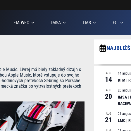
FIA WEC
IMSA
LMS
GT
NAJBLIŽŠ
e Music. Livrej má biely základný dizajn s
AUG
14 augus
žbou Apple Music, ktoré vstupuje do svojho
14
2-hodinových pretekoch Sebring sa Porsche
DTM | R
emecká značka po vytrvalostných pretekoch
AUG
20 augus
20
IMSA |
RACEW
AUG
21 augus
21
LMC | 
AUG
21 augus