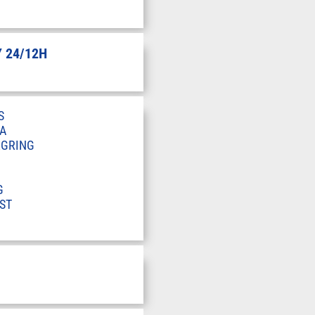
 24/12H
S
A
RGRING
G
ST