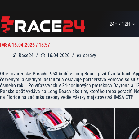
Skip
to
content
24H / 12H
IMSA 16.04.2026 / 18:57
Race24
16.04.2026
správy
Obe továrenské Porsche 963 budú v Long Beach jazdiť vo farbách Appl
červenými a čiernymi detailmi a oslavuje partnerstvo Porsche so slu
ôsmeho roku. Po víťazstvách v 24-hodinových pretekoch Daytona a 1
Penske opäť vydáva na Long Beach ako tím, ktorého treba poraziť. N
na Floride na začiatku sezóny vedie všetky majstrovstvá IMSA GTP.