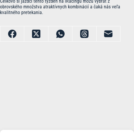
Celkovo si jazdci tento týždeň na iRacingu môžu vybrať z
obrovského množstva atraktívnych kombinácií a čaká nás veľa
kvalitného pretekania.