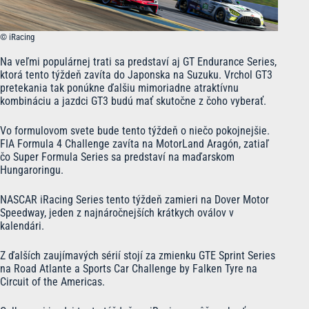
© iRacing
Na veľmi populárnej trati sa predstaví aj GT Endurance Series,
ktorá tento týždeň zavíta do Japonska na Suzuku. Vrchol GT3
pretekania tak ponúkne ďalšiu mimoriadne atraktívnu
kombináciu a jazdci GT3 budú mať skutočne z čoho vyberať.
Vo formulovom svete bude tento týždeň o niečo pokojnejšie.
FIA Formula 4 Challenge zavíta na MotorLand Aragón, zatiaľ
čo Super Formula Series sa predstaví na maďarskom
Hungaroringu.
NASCAR iRacing Series tento týždeň zamieri na Dover Motor
Speedway, jeden z najnáročnejších krátkych oválov v
kalendári.
Z ďalších zaujímavých sérií stojí za zmienku GTE Sprint Series
na Road Atlante a Sports Car Challenge by Falken Tyre na
Circuit of the Americas.