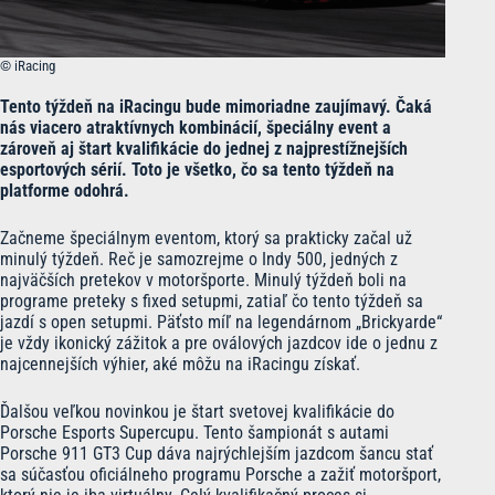
© iRacing
Tento týždeň na iRacingu bude mimoriadne zaujímavý. Čaká
nás viacero atraktívnych kombinácií, špeciálny event a
zároveň aj štart kvalifikácie do jednej z najprestížnejších
esportových sérií. Toto je všetko, čo sa tento týždeň na
platforme odohrá.
Začneme špeciálnym eventom, ktorý sa prakticky začal už
minulý týždeň. Reč je samozrejme o Indy 500, jedných z
najväčších pretekov v motoršporte. Minulý týždeň boli na
programe preteky s fixed setupmi, zatiaľ čo tento týždeň sa
jazdí s open setupmi. Päťsto míľ na legendárnom „Brickyarde“
je vždy ikonický zážitok a pre oválových jazdcov ide o jednu z
najcennejších výhier, aké môžu na iRacingu získať.
Ďalšou veľkou novinkou je štart svetovej kvalifikácie do
Porsche Esports Supercupu. Tento šampionát s autami
Porsche 911 GT3 Cup dáva najrýchlejším jazdcom šancu stať
sa súčasťou oficiálneho programu Porsche a zažiť motoršport,