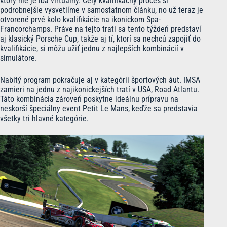
ktorý nie je iba virtuálny. Celý kvalifikačný proces si
podrobnejšie vysvetlíme v samostatnom článku, no už teraz je
otvorené prvé kolo kvalifikácie na ikonickom Spa-
Francorchamps. Práve na tejto trati sa tento týždeň predstaví
aj klasický Porsche Cup, takže aj tí, ktorí sa nechcú zapojiť do
kvalifikácie, si môžu užiť jednu z najlepších kombinácií v
simulátore.
Nabitý program pokračuje aj v kategórii športových áut. IMSA
zamieri na jednu z najikonickejších tratí v USA, Road Atlantu.
Táto kombinácia zároveň poskytne ideálnu prípravu na
neskorší špeciálny event Petit Le Mans, keďže sa predstavia
všetky tri hlavné kategórie.