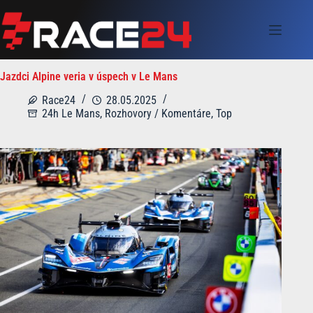
Skip
to
content
Jazdci Alpine veria v úspech v Le Mans
Race24
28.05.2025
24h Le Mans
,
Rozhovory / Komentáre
,
Top