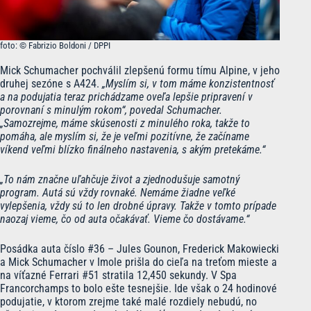
foto: © Fabrizio Boldoni / DPPI
Mick Schumacher pochválil zlepšenú formu tímu Alpine, v jeho
druhej sezóne s A424.
„Myslím si, v tom máme konzistentnosť
a na podujatia teraz prichádzame oveľa lepšie pripravení v
porovnaní s minulým rokom“, povedal Schumacher.
„Samozrejme, máme skúsenosti z minulého roka, takže to
pomáha, ale myslím si, že je veľmi pozitívne, že začíname
víkend veľmi blízko finálneho nastavenia, s akým pretekáme.“
„To nám značne uľahčuje život a zjednodušuje samotný
program. Autá sú vždy rovnaké. Nemáme žiadne veľké
vylepšenia, vždy sú to len drobné úpravy. Takže v tomto prípade
naozaj vieme, čo od auta očakávať. Vieme čo dostávame.“
Posádka auta číslo #36 – Jules Gounon, Frederick Makowiecki
a Mick Schumacher v Imole prišla do cieľa na treťom mieste a
na víťazné Ferrari #51 stratila 12,450 sekundy. V Spa
Francorchamps to bolo ešte tesnejšie. Ide však o 24 hodinové
podujatie, v ktorom zrejme také malé rozdiely nebudú, no