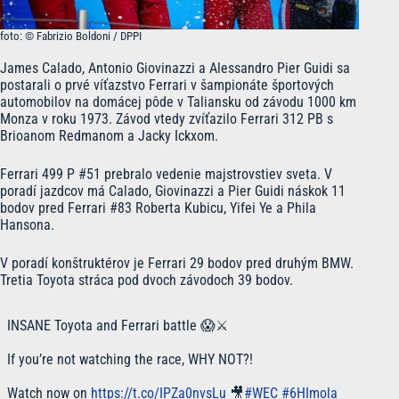
foto: © Fabrizio Boldoni / DPPI
James Calado, Antonio Giovinazzi a Alessandro Pier Guidi sa
postarali o prvé víťazstvo Ferrari v šampionáte športových
automobilov na domácej pôde v Taliansku od závodu 1000 km
Monza v roku 1973. Závod vtedy zvíťazilo Ferrari 312 PB s
Brioanom Redmanom a Jacky Ickxom.
Ferrari 499 P #51 prebralo vedenie majstrovstiev sveta. V
poradí jazdcov má Calado, Giovinazzi a Pier Guidi náskok 11
bodov pred Ferrari #83 Roberta Kubicu, Yifei Ye a Phila
Hansona.
V poradí konštruktérov je Ferrari 29 bodov pred druhým BMW.
Tretia Toyota stráca pod dvoch závodoch 39 bodov.
INSANE Toyota and Ferrari battle 😱⚔️
If you’re not watching the race, WHY NOT?!
Watch now on
https://t.co/IPZa0nvsLu
🎥
#WEC
#6HImola