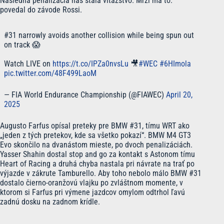
Následná penalizácia nás stála víťazstvo. Mrzí ma to.“
povedal do závode Rossi.
#31 narrowly avoids another collision while being spun out
on track 😱
Watch LIVE on
https://t.co/IPZa0nvsLu
🎥
#WEC
#6HImola
pic.twitter.com/48F499LaoM
— FIA World Endurance Championship (@FIAWEC)
April 20,
2025
Augusto Farfus opísal preteky pre BMW #31, tímu WRT ako
„jeden z tých pretekov, kde sa všetko pokazí“. BMW M4 GT3
Evo skončilo na dvanástom mieste, po dvoch penalizáciách.
Yasser Shahin dostal stop and go za kontakt s Astonom tímu
Heart of Racing a druhá chyba nastala pri návrate na trať po
výjazde v zákrute Tamburello. Aby toho nebolo málo BMW #31
dostalo čierno-oranžovú vlajku po zvláštnom momente, v
ktorom si Farfus pri výmene jazdcov omylom odtrhol ľavú
zadnú dosku na zadnom krídle.