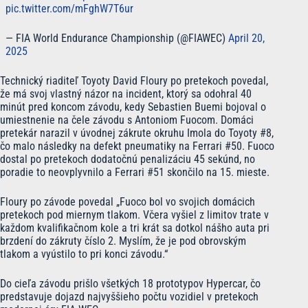
pic.twitter.com/mFghW7T6ur
— FIA World Endurance Championship (@FIAWEC)
April 20,
2025
Technický riaditeľ Toyoty David Floury po pretekoch povedal,
že má svoj vlastný názor na incident, ktorý sa odohral 40
minút pred koncom závodu, kedy Sebastien Buemi bojoval o
umiestnenie na čele závodu s Antoniom Fuocom. Domáci
pretekár narazil v úvodnej zákrute okruhu Imola do Toyoty #8,
čo malo následky na defekt pneumatiky na Ferrari #50. Fuoco
dostal po pretekoch dodatočnú penalizáciu 45 sekúnd, no
poradie to neovplyvnilo a Ferrari #51 skončilo na 15. mieste.
Floury po závode povedal „Fuoco bol vo svojich domácich
pretekoch pod miernym tlakom. Včera vyšiel z limitov trate v
každom kvalifikačnom kole a tri krát sa dotkol nášho auta pri
brzdení do zákruty číslo 2. Myslím, že je pod obrovským
tlakom a vyústilo to pri konci závodu.“
Do cieľa závodu prišlo všetkých 18 prototypov Hypercar, čo
predstavuje dojazd najvyššieho počtu vozidiel v pretekoch