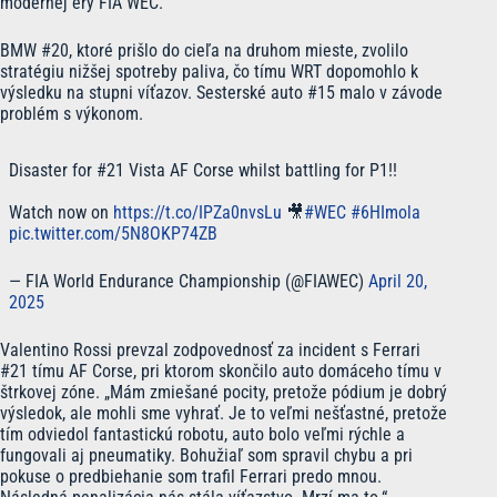
modernej éry FIA WEC.
BMW #20, ktoré prišlo do cieľa na druhom mieste, zvolilo
stratégiu nižšej spotreby paliva, čo tímu WRT dopomohlo k
výsledku na stupni víťazov. Sesterské auto #15 malo v závode
problém s výkonom.
Disaster for #21 Vista AF Corse whilst battling for P1!!
Watch now on
https://t.co/IPZa0nvsLu
🎥
#WEC
#6HImola
pic.twitter.com/5N8OKP74ZB
— FIA World Endurance Championship (@FIAWEC)
April 20,
2025
Valentino Rossi prevzal zodpovednosť za incident s Ferrari
#21 tímu AF Corse, pri ktorom skončilo auto domáceho tímu v
štrkovej zóne. „Mám zmiešané pocity, pretože pódium je dobrý
výsledok, ale mohli sme vyhrať. Je to veľmi nešťastné, pretože
tím odviedol fantastickú robotu, auto bolo veľmi rýchle a
fungovali aj pneumatiky. Bohužiaľ som spravil chybu a pri
pokuse o predbiehanie som trafil Ferrari predo mnou.