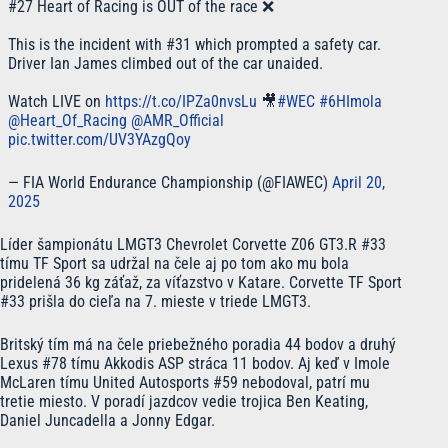
#27 Heart of Racing is OUT of the race ❌
This is the incident with #31 which prompted a safety car.
Driver Ian James climbed out of the car unaided.
Watch LIVE on
https://t.co/IPZa0nvsLu
🎥
#WEC
#6HImola
@Heart_Of_Racing
@AMR_Official
pic.twitter.com/UV3YAzgQoy
— FIA World Endurance Championship (@FIAWEC)
April 20,
2025
Líder šampionátu LMGT3 Chevrolet Corvette Z06 GT3.R #33
tímu TF Sport sa udržal na čele aj po tom ako mu bola
pridelená 36 kg záťaž, za víťazstvo v Katare. Corvette TF Sport
#33 prišla do cieľa na 7. mieste v triede LMGT3.
Britský tím má na čele priebežného poradia 44 bodov a druhý
Lexus #78 tímu Akkodis ASP stráca 11 bodov. Aj keď v Imole
McLaren tímu United Autosports #59 nebodoval, patrí mu
tretie miesto. V poradí jazdcov vedie trojica Ben Keating,
Daniel Juncadella a Jonny Edgar.