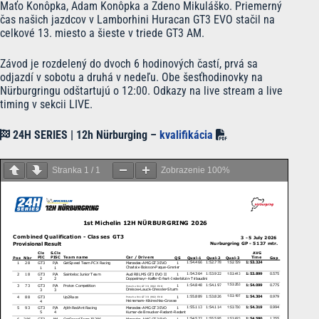
Maťo Konôpka, Adam Konôpka a Zdeno Mikuláško. Priemerný
čas našich jazdcov v Lamborhini Huracan GT3 EVO stačil na
celkové 13. miesto a šieste v triede GT3 AM.
Závod je rozdelený do dvoch 6 hodinových častí, prvá sa
odjazdí v sobotu a druhá v nedeľu. Obe šesťhodinovky na
Nürburgringu odštartujú o 12:00. Odkazy na live stream a live
timing v sekcii LIVE.
24H SERIES | 12h Nürburging –
kvalifikácia
Stranka
1
/
1
Zobrazenie
100%