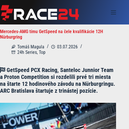
Skip
to
content
Mercedes-AMG tímu GetSpeed na čele kvalifikácie 12H
Nürburgring
Tomáš Magula
03.07.2026
24h Series
,
Top
GetSpeed PCX Racing, Santeloc Junnior Team
a Proton Competition si rozdelili prvé tri miesta
na štarte 12 hodinového závodu na Nürburgringu.
ARC Bratislava štartuje z trinástej pozície.