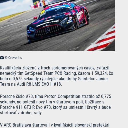
© Creventic
Kvalifikáciu zloženú z troch spriemerovaných časov, zvíťazil
nemecký tím GetSpeed Team PCX Racing, časom 1:59,324, čo
bolo o 0,575 sekundy rýchlejšie ako druhý Sainteloc Junior
Team na Audi R8 LMS EVO II #18.
Porsche číslo #73, tímu Proton Competition stratilo až 0,775
sekundy, no potešil nový tím v štartovom poli, Up2Race s
Porsche 911 GT3 R Evo #73, ktorý sa umiestnil štvrtý a bude
štartovať z druhej rady.
V ARC Bratislava štartovali v kvalifikácii slovenskí pretekári