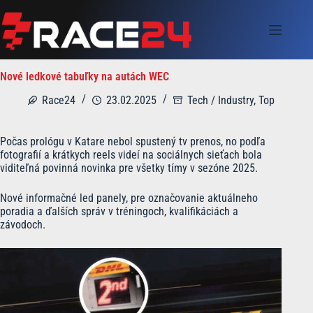
Skip
to
content
Nové ledkové tabuľky na autách WEC
Race24
23.02.2025
Tech / Industry
,
Top
Počas prológu v Katare nebol spustený tv prenos, no podľa
fotografií a krátkych reels videí na sociálnych sieťach bola
viditeľná povinná novinka pre všetky tímy v sezóne 2025.
Nové informačné led panely, pre označovanie aktuálneho
poradia a ďalších správ v tréningoch, kvalifikáciách a
závodoch.