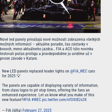
Nové led panely prinášajú nové možnosti zobrazenia všetkých
možných informácií – aktuálne poradie, čas zástavky v
boxoch, meno aktuálneho jazdca… FIA a ACO túto novinku
testovali počas prológu a pravdepodobne ju uvidíme už v
prvom závode v Katare.
New LED panels replaced leader lights on
@FIA_WEC
cars
for 2025 💡
The panels are capable of displaying variety of information,
from class logos to pit stop times, offering the fans an
enhanced experience. Let us know what you make of this
new feature?
#FIA
#WEC
pic.twitter.com/nfOXtB2s3X
— FIA (@fia)
February 27, 2025