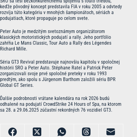
SRO sa teší bezkonkurenčnému spojeniu s touto triedou,
keďže pôvodný koncept predstavila FIA v roku 2005 a odvtedy
rozvíja túto kategóriu v mnohých šampionátoch, sériách a
podujatiach, ktoré propaguje po celom svete.
Peter Auto je medzitým svetoznámym organizátorom
klasických motoristických podujatí a rally. Jeho portfólio
zahŕňa Le Mans Classic, Tour Auto a Rally des Légendes
Richard Mille.
Séria GT3 Revival predstavuje najnovšiu kapitolu v spoločnej
histórii SRO a Peter Auto. Stéphane Ratel a Patrick Peter
zorganizovali svoje prvé spoločné preteky v roku 1993
predtým, ako spolu s Jürgenom Barthom založili sériu BPR
Global GT Series.
Ďalšie podrobnosti vrátane kalendára na rok 2026 budú
odhalené na podujatí CrowdStrike 24 Hours of Spa, na ktorom
sa 28. a 29.06.2025 zúčastní rekordných 76 vozidiel GT3.