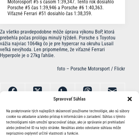
Motorosport #5 s časom 1:39,347. Tento rok dosiahlo
Porsche #5 čas 1:39,946 a Porsche #6 1:40,363.
Víťazné Ferrari #51 dosiahlo čas 1:38,359.
Za všetko pravdepodobne môže úprava výkonu BoP, ktorá
prebehla počas prológu minulý týždeň. Porsche s Toyotou
vážia najviac 1064kg čo je pre hypercar na okruhu Lusail
veľká nevýhoda. Len pripomeňme, že víťazné Ferrari
Hyperpole je o 27kg ľahšie.
foto – Porsche Motorsport / Flickr
Spravovať Súhlas
Na poskytovanie tých najlepších skúseností používame technológie, ako sú súbory
cookie na ukladanie a/alebo prístup k informáciám o zariadení. Súhlas s týmito
technológiami nám umožní spracovávať údaje, ako je správanie pri prehliadaní
alebo jedinečné ID na tejto stránke. Nesúhlas alebo odvolanie súhlasu môže
nepriaznivo ovplyvniť určité vlastnosti a funkcie.