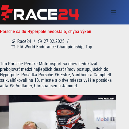
Skip
to
content
Porsche sa do Hyperpole nedostalo, chýba výkon
Race24
27.02.2025
FIA World Endurance Championship
,
Top
Tím Porsche Penske Motorosport sa dnes nedokázal
prebojovať medzi najlepších desať tímov postupujúcich do
Hyperpole. Posádka Porsche #6 Estre, Vanthoor a Campbell
sa kvalifikovali na 13. mieste a o dve miesta vyššie posádka
auta #5 Andlauer, Christiansen a Jaminet.