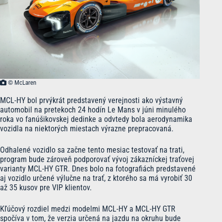
© McLaren
MCL-HY bol prvýkrát predstavený verejnosti ako výstavný
automobil na pretekoch 24 hodín Le Mans v júni minulého
roka vo fanúšikovskej dedinke a odvtedy bola aerodynamika
vozidla na niektorých miestach výrazne prepracovaná.
Odhalené vozidlo sa začne tento mesiac testovať na trati,
program bude zároveň podporovať vývoj zákazníckej traťovej
varianty MCL-HY GTR. Dnes bolo na fotografiách predstavené
aj vozidlo určené výlučne na trať, z ktorého sa má vyrobiť 30
až 35 kusov pre VIP klientov.
Kľúčový rozdiel medzi modelmi MCL-HY a MCL-HY GTR
spočíva v tom, že verzia určená na jazdu na okruhu bude