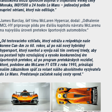
fanúšikovia môžu spoločne bojovať o trojkorunu Veľkej ceny
Monaka, INDY500 a 24 hodín Le Mans – jedinečný príbeh
naprieč sériami, ktorý nás odlišuje.“
James Barclay, šéf tímu McLaren Hypercar, dodal: „Odhalenie
MCL-HY pripravuje pôdu pre ďalšiu kapitolu návratu McLarenu
na najvyššiu úroveň pretekov športových automobilov.“
„Od testovacieho vzhľadu, ktorý odráža a rešpektuje naše
korene Can-Am zo 60. rokov, až po náš nový hybridný
hypersport, ktorý navrhol a vyvíja náš tím svetovej triedy, aby
sa postavil tejto vzrušujúcej a vysoko konkurenčnej ére
športových pretekov, až po program pretekárskych vozidiel,
ktoré, podobne ako McLaren F1 GTR z roku 1995, prinášajú
našim zákazníkom späť za volant nášho absolútneho vyzývateľa
do Le Mans. Predstavuje začiatok našej cesty vpred.“