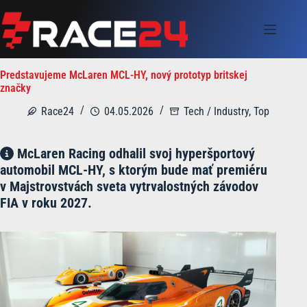
Skip
to
content
Predstavujeme McLaren MCL-HY, nový prototyp britskej
značky
Race24
04.05.2026
Tech / Industry
,
Top
McLaren Racing odhalil svoj hyperšportový
automobil MCL-HY, s ktorým bude mať premiéru
v Majstrovstvách sveta vytrvalostných závodov
FIA v roku 2027.