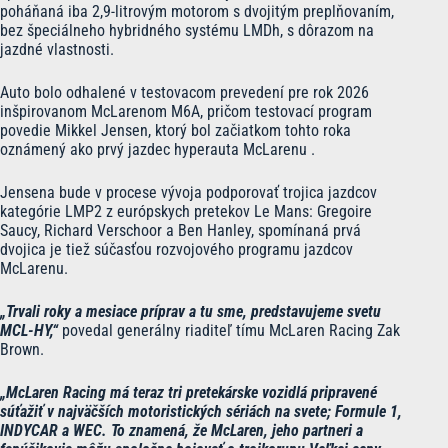
poháňaná iba 2,9-litrovým motorom s dvojitým preplňovaním,
bez špeciálneho hybridného systému LMDh, s dôrazom na
jazdné vlastnosti.
Auto bolo odhalené v testovacom prevedení pre rok 2026
inšpirovanom McLarenom M6A, pričom testovací program
povedie Mikkel Jensen, ktorý bol začiatkom tohto roka
oznámený ako prvý jazdec hyperauta McLarenu .
Jensena bude v procese vývoja podporovať trojica jazdcov
kategórie LMP2 z európskych pretekov Le Mans: Gregoire
Saucy, Richard Verschoor a Ben Hanley, spomínaná prvá
dvojica je tiež súčasťou rozvojového programu jazdcov
McLarenu.
„Trvali roky a mesiace príprav a tu sme, predstavujeme svetu
MCL-HY,“
povedal generálny riaditeľ tímu McLaren Racing Zak
Brown.
„McLaren Racing má teraz tri pretekárske vozidlá pripravené
súťažiť v najväčších motoristických sériách na svete; Formule 1,
INDYCAR a WEC. To znamená, že McLaren, jeho partneri a