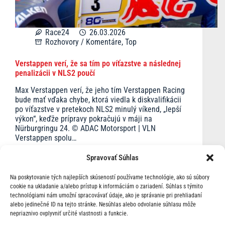
Race24
26.03.2026
Rozhovory / Komentáre
,
Top
Verstappen verí, že sa tím po víťazstve a následnej
penalizácii v NLS2 poučí
Max Verstappen verí, že jeho tím Verstappen Racing
bude mať vďaka chybe, ktorá viedla k diskvalifikácii
po víťazstve v pretekoch NLS2 minulý víkend, „lepší
výkon“, keďže prípravy pokračujú v máji na
Nürburgringu 24. © ADAC Motorsport | VLN
Verstappen spolu…
Spravovať Súhlas
Na poskytovanie tých najlepších skúseností používame technológie, ako sú súbory
cookie na ukladanie a/alebo prístup k informáciám o zariadení. Súhlas s týmito
technológiami nám umožní spracovávať údaje, ako je správanie pri prehliadaní
alebo jedinečné ID na tejto stránke. Nesúhlas alebo odvolanie súhlasu môže
nepriaznivo ovplyvniť určité vlastnosti a funkcie.