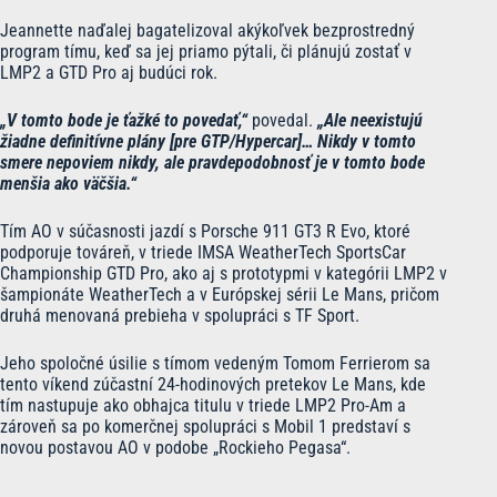
Jeannette naďalej bagatelizoval akýkoľvek bezprostredný
program tímu, keď sa jej priamo pýtali, či plánujú zostať v
LMP2 a GTD Pro aj budúci rok.
„V tomto bode je ťažké to povedať,“
povedal.
„Ale neexistujú
žiadne definitívne plány [pre GTP/Hypercar]… Nikdy v tomto
smere nepoviem nikdy, ale pravdepodobnosť je v tomto bode
menšia ako väčšia.“
Tím AO v súčasnosti jazdí s Porsche 911 GT3 R Evo, ktoré
podporuje továreň, v triede IMSA WeatherTech SportsCar
Championship GTD Pro, ako aj s prototypmi v kategórii LMP2 v
šampionáte WeatherTech a v Európskej sérii Le Mans, pričom
druhá menovaná prebieha v spolupráci s TF Sport.
Jeho spoločné úsilie s tímom vedeným Tomom Ferrierom sa
tento víkend zúčastní 24-hodinových pretekov Le Mans, kde
tím nastupuje ako obhajca titulu v triede LMP2 Pro-Am a
zároveň sa po komerčnej spolupráci s Mobil 1 predstaví s
novou postavou AO v podobe „Rockieho Pegasa“.