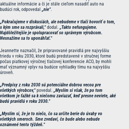
aktuálne informácie a či je stále cieľom nasadiť auto na
budúci rok, odpovedal
„nie“
.
„Pokračujeme v diskusiách, ale nebudeme v tlači hovoriť o tom,
s kým sme sa rozprávali,“
dodal.
„Takto nefungujeme.
Najdôležitejšie je spolupracovať so správnym výrobcom.
Nesnažíme sa to uponáhľať.“
Jeannette naznačil, že pripravované pravidlá pre najvyššiu
triedu v roku 2030, ktoré budú predstavené v stručnej forme
počas piatkovej výročnej tlačovej konferencie ACO, by mohli
mať významný vplyv na budúce vyhliadky tímu na najvyššiu
úroveň.
„Predpisy z roku 2030 sú potenciálne dobrou vecou pre
všetkých výrobcov,“
povedal.
„Myslím si však, že po tom
všetkom je ťažké sa k niečomu zaviazať, keď presne neviete, aké
budú pravidlá v roku 2030.“
„Myslím si, že je to niečo, čo sa určite berie do úvahy vo
všetkých smeroch. Sme zvedaví, čo bude alebo nebude
oznámené tento týždeň.“