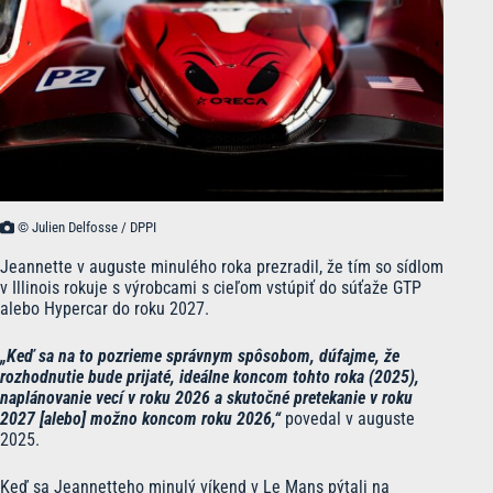
© Julien Delfosse / DPPI
Jeannette v auguste minulého roka prezradil, že tím so sídlom
v Illinois rokuje s výrobcami s cieľom vstúpiť do súťaže GTP
alebo Hypercar do roku 2027.
„Keď sa na to pozrieme správnym spôsobom, dúfajme, že
rozhodnutie bude prijaté, ideálne koncom tohto roka (2025),
naplánovanie vecí v roku 2026 a skutočné pretekanie v roku
2027 [alebo] možno koncom roku 2026,“
povedal v auguste
2025.
Keď sa Jeannetteho minulý víkend v Le Mans pýtali na