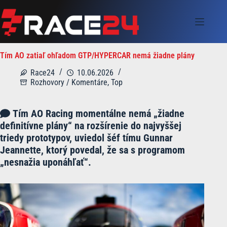
Skip
to
content
Tím AO zatiaľ ohľadom GTP/HYPERCAR nemá žiadne plány
Race24
10.06.2026
Rozhovory / Komentáre
,
Top
Tím AO Racing momentálne nemá „žiadne
definitívne plány“ na rozšírenie do najvyššej
triedy prototypov, uviedol šéf tímu Gunnar
Jeannette, ktorý povedal, že sa s programom
„nesnažia uponáhľať“.