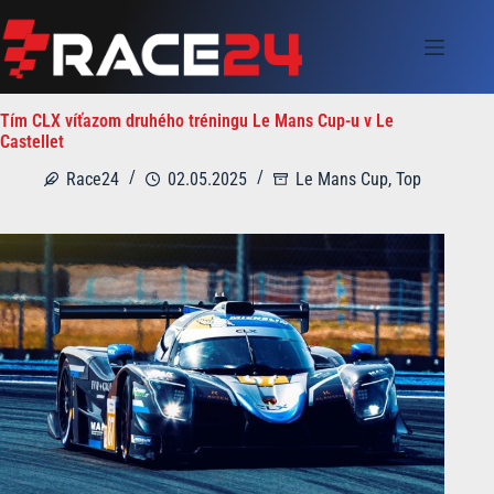
Skip
to
content
Tím CLX víťazom druhého tréningu Le Mans Cup-u v Le
Castellet
Race24
02.05.2025
Le Mans Cup
,
Top