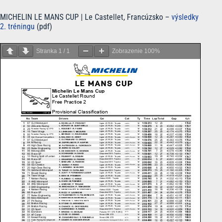
MICHELIN LE MANS CUP | Le Castellet, Francúzsko –
výsledky
2. tréningu
(pdf)
Stranka
1
/
1
Zobrazenie
100%