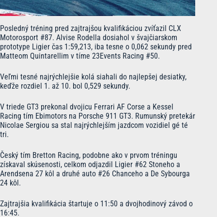
Posledný tréning pred zajtrajšou kvalifikáciou zvíťazil CLX
Motorosport #87. Alvise Rodella dosiahol v švajčiarskom
prototype Ligier čas 1:59,213, iba tesne o 0,062 sekundy pred
Matteom Quintarellim v tíme 23Events Racing #50.
Veľmi tesné najrýchlejšie kolá siahali do najlepšej desiatky,
keďže rozdiel 1. až 10. bol 0,529 sekundy.
V triede GT3 prekonal dvojicu Ferrari AF Corse a Kessel
Racing tím Ebimotors na Porsche 911 GT3. Rumunský pretekár
Nicolae Sergiou sa stal najrýchlejším jazdcom vozidiel gé té
tri.
Český tím Bretton Racing, podobne ako v prvom tréningu
získaval skúsenosti, celkom odjazdil Ligier #62 Stoneho a
Arendsena 27 kôl a druhé auto #26 Chanceho a De Sybourga
24 kôl.
Zajtrajšia kvalifikácia štartuje o 11:50 a dvojhodinový závod o
16:45.