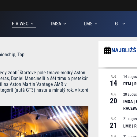
FIA WEC
IMSA
LMS
GT
NAJBLIŽŠ
ionship
,
Top
kedy zdobí štartové pole tmavo-modrý Aston
AUG
14 augus
eras, Daniel Mancinelli a šéf tímu a pretekár
14
zdil na Aston Martin Vantage AMR v
DTM | R
egórii (autá GT3) nastala minulý rok, v ktoré
AUG
20 augus
20
IMSA |
RACEW
AUG
21 augus
21
LMC | 
AUG
21 augus