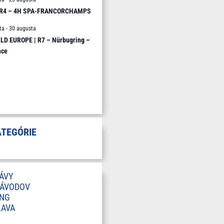
 R4 – 4H SPA-FRANCORCHAMPS
ta
-
30 augusta
D EUROPE | R7 – Nürbugring –
nce
ATEGÓRIE
ÁVY
ZÁVODOV
ING
LAVA