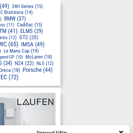
(49)
24H Series
(15)
C Bratislava
(14)
BMW
(37)
)
pos
(11)
Cadillac
(15)
TM
(41)
ELMS
(29)
GT2
(20)
esis
(12)
WC
(65)
IMSA
(49)
Le Mans Cup
(19)
)
McLaren
(18)
speed GP
(10)
G
(34)
N24
(22)
NLS
(12)
Porsche
(44)
Oreca
(18)
EC
(72)
Spravovať Súhlas