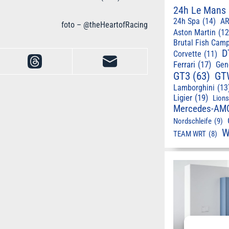
24h Le Mans
24h Spa
(14)
AR
foto – @theHeartofRacing
Aston Martin
(12
Brutal Fish Cam
D
Corvette
(11)
Ferrari
(17)
Gen
GT3
(63)
GT
Lamborghini
(13
Ligier
(19)
Lion
Mercedes-AM
Nordschleife
(9)
W
TEAM WRT
(8)