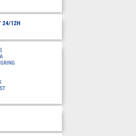
 24/12H
S
A
RGRING
G
ST