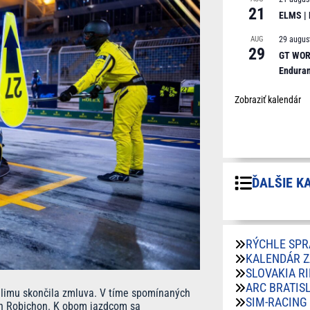
21
ELMS |
AUG
29 augus
29
GT WORL
Endura
Zobraziť kalendár
ĎALŠIE K
RÝCHLE SPR
KALENDÁR 
SLOVAKIA R
ARC BRATIS
llimu skončila zmluva. V tíme spomínaných
SIM-RACING
ch Robichon. K obom jazdcom sa