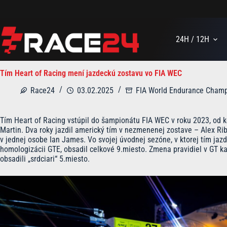
Skip
to
content
24H / 12H
Tím Heart of Racing mení jazdeckú zostavu vo FIA WEC
Race24
03.02.2025
FIA World Endurance Champ
Tím Heart of Racing vstúpil do šampionátu FIA WEC v roku 2023, od 
Martin. Dva roky jazdil americký tím v nezmenenej zostave – Alex Rib
v jednej osobe Ian James. Vo svojej úvodnej sezóne, v ktorej tím ja
homologizácii GTE, obsadil celkové 9.miesto. Zmena pravidiel v GT kat
obsadili „srdciari“ 5.miesto.