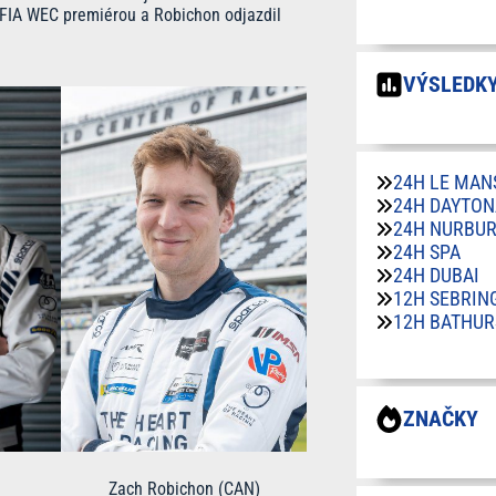
 FIA WEC premiérou a Robichon odjazdil
VÝSLEDKY
24H LE MAN
24H DAYTON
24H NURBU
24H SPA
24H DUBAI
12H SEBRIN
12H BATHUR
ZNAČKY
Zach Robichon (CAN)