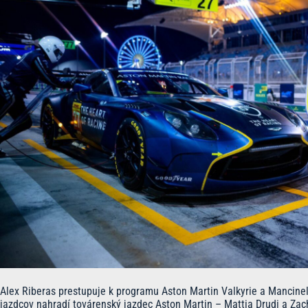
Alex Riberas prestupuje k programu Aston Martin Valkyrie a Mancine
jazdcov nahradí továrenský jazdec Aston Martin – Mattia Drudi a Za